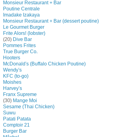
Monsieur Restaurant + Bar
Poutine Centrale
Imadake Izakaya
Monsieur Restaurant + Bar (dessert poutine)
Le Gourmet Burger
Frite Alors! (lobster)
(20)
Dive Bar
Pommes Frites
True Burger Co.
Hooters
McDonald's (Buffalo Chicken Poutine)
Wendy's
KFC (to-go)
Moishes
Harvey's
Franx Supreme
(30)
Mange Moi
Sesame (Thai Chicken)
Suwu
Patati Patata
Comptoir 21
Burger Bar