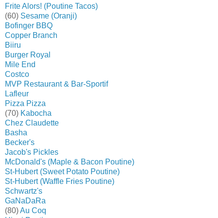
Frite Alors! (Poutine Tacos)
(60)
Sesame (Oranji)
Bofinger BBQ
Copper Branch
Biiru
Burger Royal
Mile End
Costco
MVP Restaurant & Bar-Sportif
Lafleur
Pizza Pizza
(70)
Kabocha
Chez Claudette
Basha
Becker's
Jacob's Pickles
McDonald's (Maple & Bacon Poutine)
St-Hubert (Sweet Potato Poutine)
St-Hubert (Waffle Fries Poutine)
Schwartz's
GaNaDaRa
(80)
Au Coq