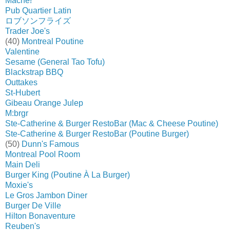
Mâche!
Pub Quartier Latin
ロブソンフライズ
Trader Joe's
(40)
Montreal Poutine
Valentine
Sesame (General Tao Tofu)
Blackstrap BBQ
Outtakes
St-Hubert
Gibeau Orange Julep
M:brgr
Ste-Catherine & Burger RestoBar (Mac & Cheese Poutine)
Ste-Catherine & Burger RestoBar (Poutine Burger)
(50)
Dunn's Famous
Montreal Pool Room
Main Deli
Burger King (Poutine À La Burger)
Moxie's
Le Gros Jambon Diner
Burger De Ville
Hilton Bonaventure
Reuben's