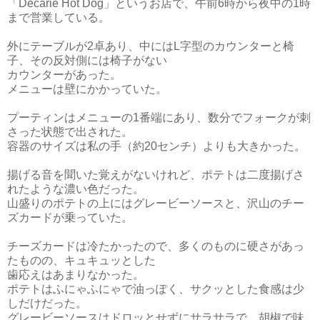
「Decarie Hot Dog」というお店で、午前6時から夜中の1時
まで営業している。
外にテーブルが2卓あり、中にはL字型のカウンターと椅
子、その反対側には椅子がない
カウンターがあった。
メニューは壁にかかっていた。
プーティンはメニューの1番端にあり、数分でフォークが刺
さった状態で出された。
容器のサイズは私の手（約20センチ）よりも大きかった。
揚げる音を聞いた覚えがないけれど、ポテトは二度揚げさ
れたような濃い色だった。
山盛りのポテトの上にはグレービーソースと、沢山のチー
ズカードが乗っていた。
チーズカードは冷たかったので、多くのものに硬さがあっ
たものの、キュキュッとした
歯応えはあまりなかった。
ポテトはふにゃふにゃで油っぽく、サクッとした食感は少
しだけだった。
グレービーソースはドロッとせずにサラサラで、胡椒で味