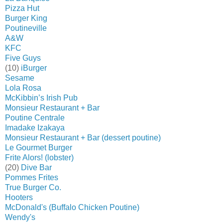
Pizza Hut
Burger King
Poutineville
A&W
KFC
Five Guys
(10)
iBurger
Sesame
Lola Rosa
McKibbin’s Irish Pub
Monsieur Restaurant + Bar
Poutine Centrale
Imadake Izakaya
Monsieur Restaurant + Bar (dessert poutine)
Le Gourmet Burger
Frite Alors! (lobster)
(20)
Dive Bar
Pommes Frites
True Burger Co.
Hooters
McDonald's (Buffalo Chicken Poutine)
Wendy's