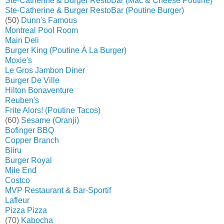
Ste-Catherine & Burger RestoBar (Mac & Cheese Poutine)
Ste-Catherine & Burger RestoBar (Poutine Burger)
(50)
Dunn's Famous
Montreal Pool Room
Main Deli
Burger King (Poutine À La Burger)
Moxie's
Le Gros Jambon Diner
Burger De Ville
Hilton Bonaventure
Reuben's
Frite Alors! (Poutine Tacos)
(60)
Sesame (Oranji)
Bofinger BBQ
Copper Branch
Biiru
Burger Royal
Mile End
Costco
MVP Restaurant & Bar-Sportif
Lafleur
Pizza Pizza
(70)
Kabocha