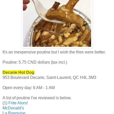
It's an inexpensive poutine but I wish the fries were better.
Poutine: 5.75 CND dollars (tax incl.)
Decarie Hot Dog
953 Boulevard Decarie, Saint-Laurent, QC H4L 3M3
Open every day: 6 AM - 1 AM
A list of poutine I've reviewed is below.
(1)
Frite Alors!
McDonald's
La Banquise