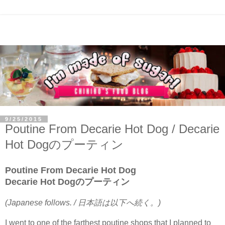
9/25/2015
Poutine From Decarie Hot Dog / Decarie
Hot Dogのプーティン
Poutine From Decarie Hot Dog
Decarie Hot Dogのプーティン
(Japanese follows. / 日本語は以下へ続く。)
I went to one of the farthest poutine shops that I planned to