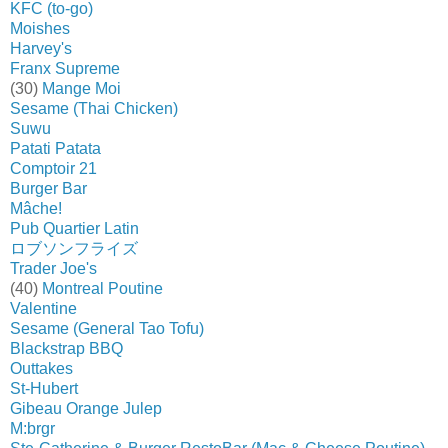
KFC (to-go)
Moishes
Harvey's
Franx Supreme
(30)
Mange Moi
Sesame (Thai Chicken)
Suwu
Patati Patata
Comptoir 21
Burger Bar
Mâche!
Pub Quartier Latin
ロブソンフライズ
Trader Joe's
(40)
Montreal Poutine
Valentine
Sesame (General Tao Tofu)
Blackstrap BBQ
Outtakes
St-Hubert
Gibeau Orange Julep
M:brgr