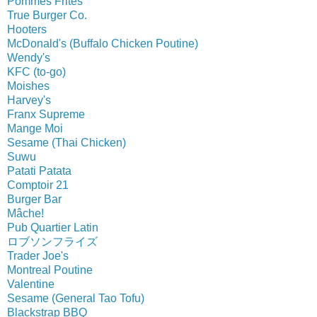
Pommes Frites
True Burger Co.
Hooters
McDonald's (Buffalo Chicken Poutine)
Wendy's
KFC (to-go)
Moishes
Harvey's
Franx Supreme
Mange Moi
Sesame (Thai Chicken)
Suwu
Patati Patata
Comptoir 21
Burger Bar
Mâche!
Pub Quartier Latin
ロブソンフライズ
Trader Joe's
Montreal Poutine
Valentine
Sesame (General Tao Tofu)
Blackstrap BBQ