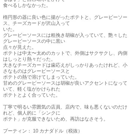
食べるしかなかった。
楕円形の器に良い色に揚がったポテトと、グレービーソー
ス、チーズカードが
沢山入って
いた。
グレービーソースには粗挽き胡椒が入っていて、艶々した
グレービーソースの中に黒い
点々が見えた。
ポテトは中太〜太めのカットで、外側はサクサクし、内側
はしっとり熱々だった。
大きなチーズカードは歯応えがしっかりあったけれど、小
さなものはグレービーソースと
ポテトの熱で溶けてしまっていた。
甘めのグレービーソースは胡椒が良いアクセントになって
いて、軽く塩がかけられた
ポテトとよく合っていた。
丁寧で明るい雰囲気の店員、店内で、味も悪くないのだけ
れど、個人的に「シンクに
ポテト」が克服できないため、再訪はなさそう。
プーティン： 10 カナダドル（税抜）