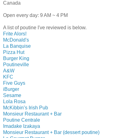
Canada
Open every day: 9 AM ~ 4 PM
A list of poutine I've reviewed is below.
Frite Alors!
McDonald's
La Banquise
Pizza Hut
Burger King
Poutineville
A&W
KFC
Five Guys
iBurger
Sesame
Lola Rosa
McKibbin’s Irish Pub
Monsieur Restaurant + Bar
Poutine Centrale
Imadake Izakaya
Monsieur Restaurant + Bar (dessert poutine)