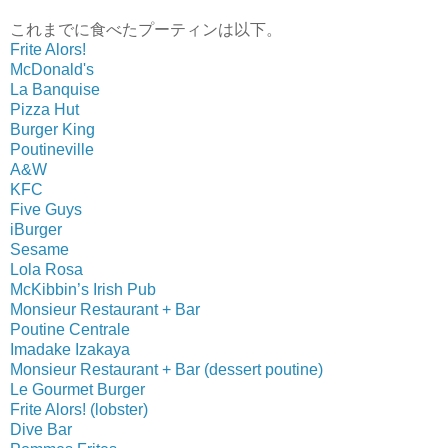
これまでに食べたプーティンは以下。
Frite Alors!
McDonald's
La Banquise
Pizza Hut
Burger King
Poutineville
A&W
KFC
Five Guys
iBurger
Sesame
Lola Rosa
McKibbin’s Irish Pub
Monsieur Restaurant + Bar
Poutine Centrale
Imadake Izakaya
Monsieur Restaurant + Bar (dessert poutine)
Le Gourmet Burger
Frite Alors! (lobster)
Dive Bar