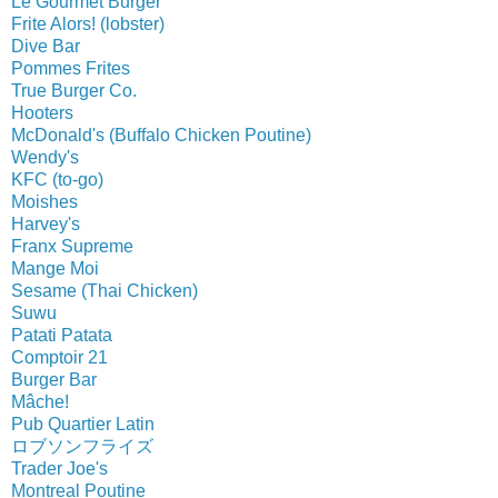
Le Gourmet Burger
Frite Alors! (lobster)
Dive Bar
Pommes Frites
True Burger Co.
Hooters
McDonald's (Buffalo Chicken Poutine)
Wendy's
KFC (to-go)
Moishes
Harvey's
Franx Supreme
Mange Moi
Sesame (Thai Chicken)
Suwu
Patati Patata
Comptoir 21
Burger Bar
Mâche!
Pub Quartier Latin
ロブソンフライズ
Trader Joe's
Montreal Poutine