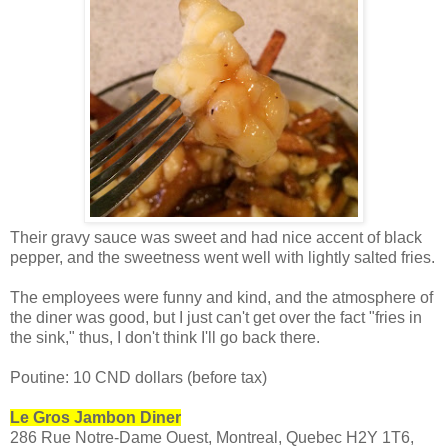
Their gravy sauce was sweet and had nice accent of black
pepper, and the sweetness went well with lightly salted fries.
The employees were funny and kind, and the atmosphere of
the diner was good, but I just can't get over the fact "fries in
the sink," thus, I don't think I'll go back there.
Poutine: 10 CND dollars (before tax)
Le Gros Jambon Diner
286 Rue Notre-Dame Ouest, Montreal, Quebec H2Y 1T6,