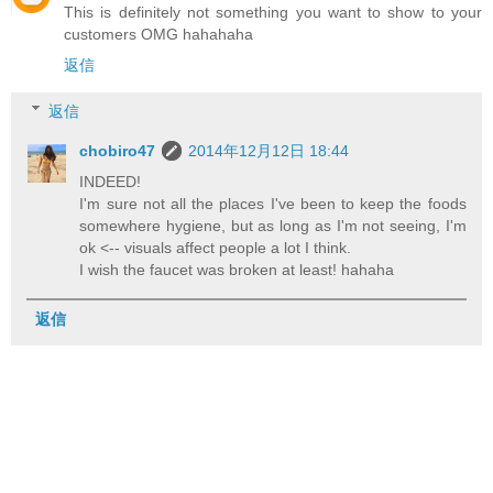
This is definitely not something you want to show to your
customers OMG hahahaha
返信
返信
chobiro47
2014年12月12日 18:44
INDEED!
I'm sure not all the places I've been to keep the foods
somewhere hygiene, but as long as I'm not seeing, I'm
ok <-- visuals affect people a lot I think.
I wish the faucet was broken at least! hahaha
返信