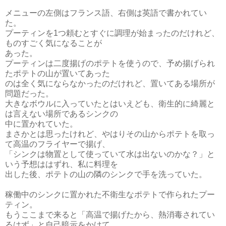
メニューの左側はフランス語、右側は英語で書かれてい
た。
プーティンを1つ頼むとすぐに調理が始まったのだけれど、
ものすごく気になることが
あった。
プーティンは二度揚げのポテトを使うので、予め揚げられ
たポテトの山が置いてあった
のは全く気にならなかったのだけれど、置いてある場所が
問題だった。
大きなボウルに入っていたとはいえども、衛生的に綺麗と
は言えない場所であるシンクの
中に置かれていた。
まさかとは思ったけれど、やはりその山からポテトを取っ
て高温のフライヤーで揚げ、
「シンクは物置として使っていて水は出ないのかな？」と
いう予想ははずれ、私に料理を
出した後、ポテトの山の隣のシンクで手を洗っていた。
稼働中のシンクに置かれた不衛生なポテトで作られたプー
ティン。
もうここまで来ると「高温で揚げたから、熱消毒されてい
るはず」と自己暗示をかけて