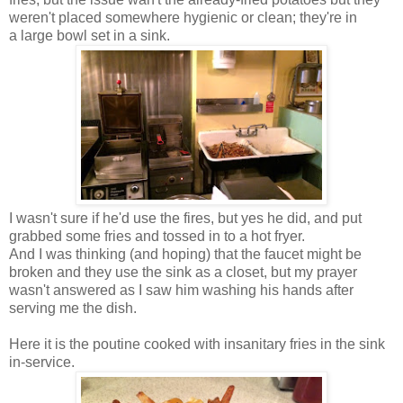
weren't placed somewhere hygienic or clean; they're in
a large bowl set in a sink.
I wasn't sure if he'd use the fires, but yes he did, and put
grabbed some fries and tossed in to a hot fryer.
And I was thinking (and hoping) that the faucet might be
broken and they use the sink as a closet, but my prayer
wasn't answered as I saw him washing his hands after
serving me the dish.
Here it is the poutine cooked with insanitary fries in the sink
in-service.