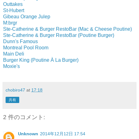
Outtakes
St-Hubert
Gibeau Orange Julep
M:brgr
Ste-Catherine & Burger RestoBar (Mac & Cheese Poutine)
Ste-Catherine & Burger RestoBar (Poutine Burger)
Dunn's Famous
Montreal Pool Room
Main Deli
Burger King (Poutine À La Burger)
Moxie's
chobiro47
at
17:18
共有
2 件のコメント:
Unknown
2014年12月12日 17:54