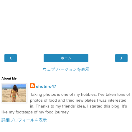
‹
›
ホーム
ウェブ バージョンを表示
About Me
chobiro47
Taking photos is one of my hobbies. I've taken tons of
photos of food and tried new plates I was interested
in. Thanks to my friends' idea, I started this blog. It's
like my footsteps of my food journey.
詳細プロフィールを表示