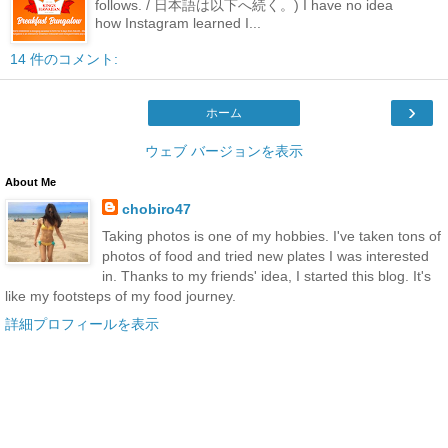
follows. / 日本語は以下へ続く。) I have no idea
how Instagram learned I...
14 件のコメント:
›
ホーム
ウェブ バージョンを表示
About Me
chobiro47
Taking photos is one of my hobbies. I've taken tons of
photos of food and tried new plates I was interested
in. Thanks to my friends' idea, I started this blog. It's
like my footsteps of my food journey.
詳細プロフィールを表示