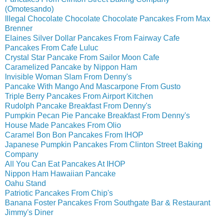
(Omotesando)
Illegal Chocolate Chocolate Chocolate Pancakes From Max
Brenner
Elaines Silver Dollar Pancakes From Fairway Cafe
Pancakes From Cafe Luluc
Crystal Star Pancake From Sailor Moon Cafe
Caramelized Pancake by Nippon Ham
Invisible Woman Slam From Denny's
Pancake With Mango And Mascarpone From Gusto
Triple Berry Pancakes From Airport Kitchen
Rudolph Pancake Breakfast From Denny's
Pumpkin Pecan Pie Pancake Breakfast From Denny's
House Made Pancakes From Olio
Caramel Bon Bon Pancakes From IHOP
Japanese Pumpkin Pancakes From Clinton Street Baking
Company
All You Can Eat Pancakes At IHOP
Nippon Ham Hawaiian Pancake
Oahu Stand
Patriotic Pancakes From Chip's
Banana Foster Pancakes From Southgate Bar & Restaurant
Jimmy's Diner