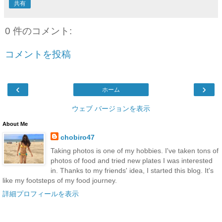
共有
0 件のコメント:
コメントを投稿
‹
›
ホーム
ウェブ バージョンを表示
About Me
chobiro47
Taking photos is one of my hobbies. I've taken tons of
photos of food and tried new plates I was interested
in. Thanks to my friends' idea, I started this blog. It's
like my footsteps of my food journey.
詳細プロフィールを表示