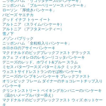
ニッポンハム 「リコッタチーズのパンケーキ」
ニッポンハム 「ブルーベリーソース パンケーキ」
ローソン 「厚焼きパンケーキ」
バビーズ ヤエチカ
グッド イナフ トゥー イート
アルトニア （スライムパンケーキ）
アルトニア （アフタヌーンティー）
雪ノ下
メゾン パブリック
ニッポンハム 「全粒粉入りパンケーキ」
ホロホロのアサイーパンケーキ
マクドナルドのビッグブレックファスト デラックス
カフェ フィオレロのレモン−リコッタパンケーキ
デニーズのレッド、ホワイト&ブルー スラム
ミセス バターワースズ バターミルク ミックス
ウェストサイドレストランのそば粉パンケーキ
デニーズのパンプキンパンケーキ ブレックファスト
オリンピック フレーム ダイナーのチョコレートチップ入り
パンケーキ
クリントンストリート ベイキングカンパニーのパンケーキ
（温かいメープルバター添え）
マクドナルドのビッグブレックファスト ウィズ ホットケー
キ