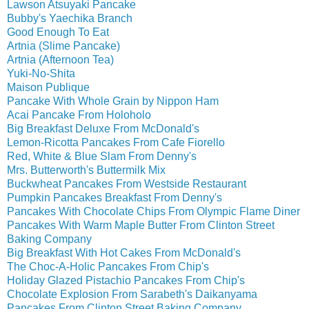
Lawson Atsuyaki Pancake
Bubby's Yaechika Branch
Good Enough To Eat
Artnia (Slime Pancake)
Artnia (Afternoon Tea)
Yuki-No-Shita
Maison Publique
Pancake With Whole Grain by Nippon Ham
Acai Pancake From Holoholo
Big Breakfast Deluxe From McDonald's
Lemon-Ricotta Pancakes From Cafe Fiorello
Red, White & Blue Slam From Denny's
Mrs. Butterworth's Buttermilk Mix
Buckwheat Pancakes From Westside Restaurant
Pumpkin Pancakes Breakfast From Denny's
Pancakes With Chocolate Chips From Olympic Flame Diner
Pancakes With Warm Maple Butter From Clinton Street
Baking Company
Big Breakfast With Hot Cakes From McDonald's
The Choc-A-Holic Pancakes From Chip's
Holiday Glazed Pistachio Pancakes From Chip's
Chocolate Explosion From Sarabeth's Daikanyama
Pancakes From Clinton Street Baking Company