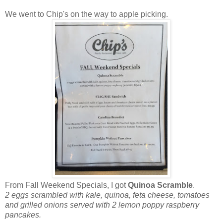
We went to Chip's on the way to apple picking.
From Fall Weekend Specials, I got
Quinoa Scramble
.
2 eggs scrambled with kale, quinoa, feta cheese, tomatoes
and grilled onions served with 2 lemon poppy raspberry
pancakes.