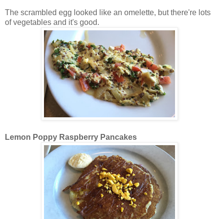
The scrambled egg looked like an omelette, but there're lots
of vegetables and it's good.
Lemon Poppy Raspberry Pancakes