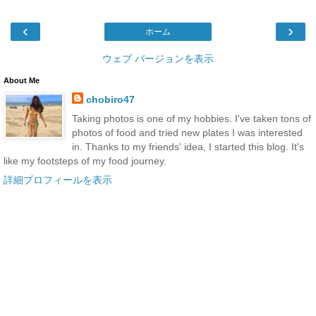
‹
›
ホーム
ウェブ バージョンを表示
About Me
chobiro47
Taking photos is one of my hobbies. I've taken tons of
photos of food and tried new plates I was interested
in. Thanks to my friends' idea, I started this blog. It's
like my footsteps of my food journey.
詳細プロフィールを表示