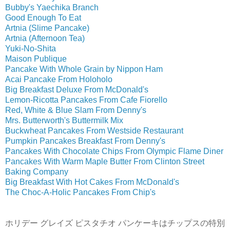
Bubby's Yaechika Branch
Good Enough To Eat
Artnia (Slime Pancake)
Artnia (Afternoon Tea)
Yuki-No-Shita
Maison Publique
Pancake With Whole Grain by Nippon Ham
Acai Pancake From Holoholo
Big Breakfast Deluxe From McDonald's
Lemon-Ricotta Pancakes From Cafe Fiorello
Red, White & Blue Slam From Denny's
Mrs. Butterworth's Buttermilk Mix
Buckwheat Pancakes From Westside Restaurant
Pumpkin Pancakes Breakfast From Denny's
Pancakes With Chocolate Chips From Olympic Flame Diner
Pancakes With Warm Maple Butter From Clinton Street
Baking Company
Big Breakfast With Hot Cakes From McDonald's
The Choc-A-Holic Pancakes From Chip's
ホリデー グレイズ ピスタチオ パンケーキはチップスの特別