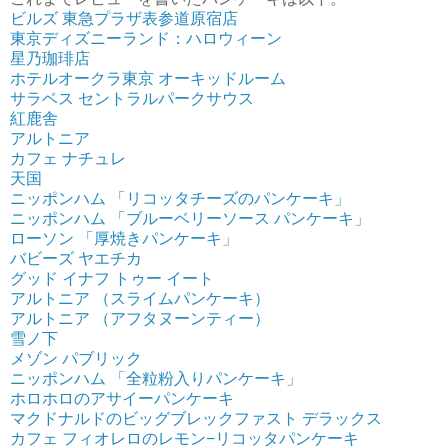
ビルズ 東急プラザ表参道原宿店
東京ディズニーランド：ハロウィーン
星乃珈琲店
ホテルオークラ東京 オーキッドルーム
サラベス セントラルパークサウス
紅鹿舎
アルトニア
カフェ ナチュレ
天国
ニッポンハム 「リコッタチーズのパンケーキ」
ニッポンハム 「ブルーベリーソース パンケーキ」
ローソン 「厚焼きパンケーキ」
バビーズ ヤエチカ
グッド イナフ トゥー イート
アルトニア （スライムパンケーキ）
アルトニア （アフタヌーンティー）
雪ノ下
メゾン パブリック
ニッポンハム 「全粒粉入りパンケーキ」
ホロホロのアサイーパンケーキ
マクドナルドのビッグブレックファスト デラックス
カフェ フィオレロのレモン−リコッタパンケーキ