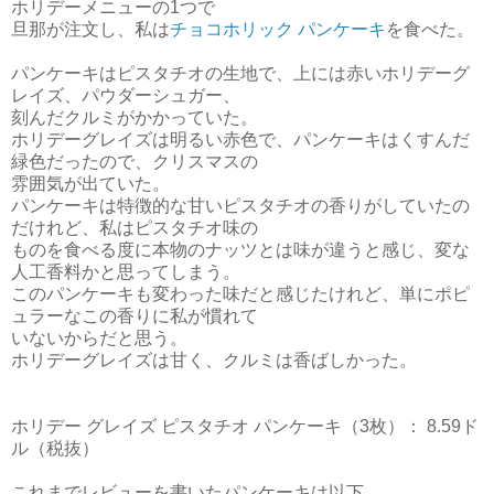
ホリデーメニューの1つで
旦那が注文し、
私は
チョコホリック パンケーキ
を食べた。
パンケーキはピスタチオの生地で、上には赤いホリデーグ
レイズ、パウダーシュガー、
刻んだクルミがかかっていた。
ホリデーグレイズは明るい赤色で、パンケーキはくすんだ
緑色だったので、クリスマスの
雰囲気が出ていた。
パンケーキは特徴的な甘いピスタチオの香りがしていたの
だけれど、私はピスタチオ
味の
ものを食べる度に本物のナッツとは味が違うと感じ、変な
人工香料かと思ってしまう。
このパンケーキも変わった味だと感じたけれど、単にポピ
ュラーなこの香りに私が慣れて
いない
からだと思う。
ホリデーグレイズは甘く、クルミは香ばしかった。
ホリデー グレイズ ピスタチオ パンケーキ（3枚）： 8.59ド
ル（税抜）
これまでレビューを書いたパンケーキは以下。