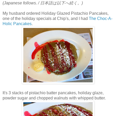
(Japanese follows. / 日本語は以下へ続く。)
My husband ordered Holiday Glazed Pistachio Pancakes,
one of the holiday specials at Chip's, and I had
The Choc-A-
Holic Pancakes
.
It's 3 stacks of pistachio batter pancakes, holiday glaze,
powder sugar and chopped walnuts with whipped butter.