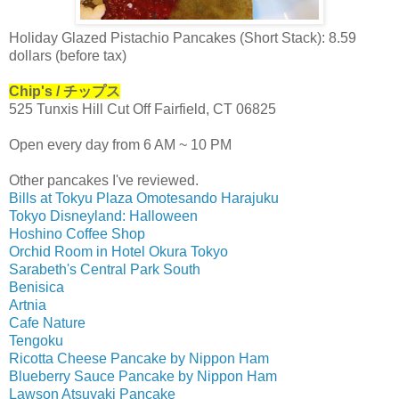
Holiday Glazed Pistachio Pancakes (Short Stack): 8.59
dollars (before tax)
Chip's / チップス
525 Tunxis Hill Cut Off Fairfield, CT 06825
Open every day from 6 AM ~ 10 PM
Other pancakes I've reviewed.
Bills at Tokyu Plaza Omotesando Harajuku
Tokyo Disneyland: Halloween
Hoshino Coffee Shop
Orchid Room in Hotel Okura Tokyo
Sarabeth's Central Park South
Benisica
Artnia
Cafe Nature
Tengoku
Ricotta Cheese Pancake by Nippon Ham
Blueberry Sauce Pancake by Nippon Ham
Lawson Atsuyaki Pancake