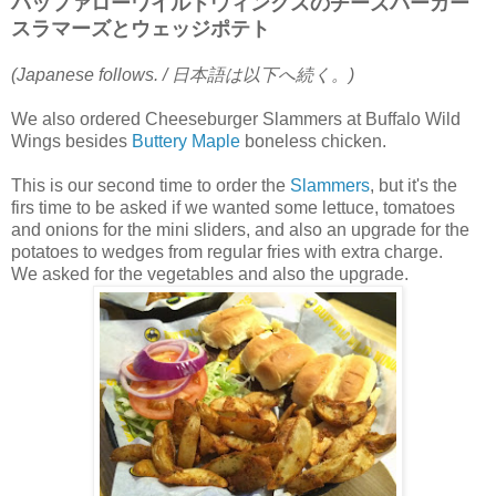
バッファローワイルドウィングスのチーズバーガー
スラマーズとウェッジポテト
(Japanese follows. / 日本語は以下へ続く。)
We also ordered Cheeseburger Slammers at Buffalo Wild
Wings besides
Buttery Maple
boneless chicken.
This is our second time to order the
Slammers
, but it's the
firs time to be asked if we wanted some lettuce, tomatoes
and onions for the mini sliders, and also an upgrade for the
potatoes to wedges from regular fries with extra charge.
We asked for the vegetables and also the upgrade.