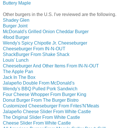
Buttery Maple
Other burgers in the U.S. I've reviewed are the following.
Shadey Glen
Burger Joint
McDonald's Grilled Onion Cheddar Burger
4food Burger
Wendy's Spicy Chipotle Jr. Cheeseburger
Cheeseburger From IN-N-OUT
ShackBurger From Shake Shack
Louis' Lunch
Cheeseburger And Other Items From IN-N-OUT
The Apple Pan
Jack In The Box
Jalapeño Double From McDonald's
Wendy's BBQ Pulled Pork Sandwich
Four Cheese Whopper From Burger King
Donut Burger From The Burger Bistro
Customized Cheeseburger From Frites'N'Meats
Jalapeño Cheese Slider From White Castle
The Original Slider From White Castle
Cheese Slider From White Castle