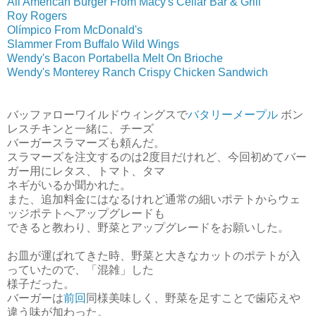
All American Burger From Macy's Cellar Bar & Grill
Roy Rogers
Olímpico From McDonald's
Slammer From Buffalo Wild Wings
Wendy's Bacon Portabella Melt On Brioche
Wendy's Monterey Ranch Crispy Chicken Sandwich
バッファローワイルドウィングスで
バタリーメープル
ボン
レスチキンと一緒に、チーズ
バーガースラマーズも頼んだ。
スラマーズを注文するのは2度目だけれど、今回初めてバー
ガー用にレタス、トマト、タマ
ネギがいるか聞かれた。
また、追加料金にはなるけれど通常の細いポテトからウェ
ッジポテトへアップグレードも
できると教わり、野菜とアップグレードをお願いした。
お皿が運ばれてきた時、野菜と大きなカットのポテトが入
っていたので、「混雑」した
様子だった。
バーガーは
前回
同様美味しく、野菜を足すことで歯応えや
違う味が加わった。