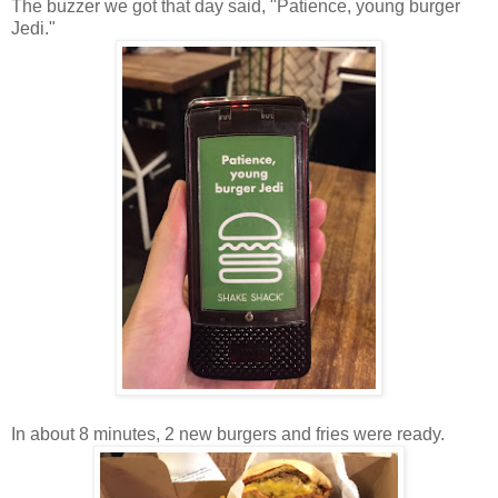
The buzzer we got that day said, "Patience, young burger
Jedi."
In about 8 minutes, 2 new burgers and fries were ready.