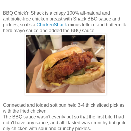
BBQ Chick'n Shack is a crispy 100% all-natural and
antibiotic-free chicken breast with Shack BBQ sauce and
pickles, so it's a
ChickenShack
minus lettuce and buttermilk
herb mayo sauce and added the BBQ sauce.
Connected and folded soft bun held 3-4 thick sliced pickles
with the fried chicken.
The BBQ sauce wasn't evenly put so that the first bite I had
didn't have any sauce, and all I tasted was crunchy but quite
oily chicken with sour and crunchy pickles.