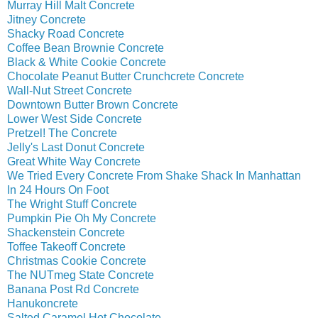
Murray Hill Malt Concrete
Jitney Concrete
Shacky Road Concrete
Coffee Bean Brownie Concrete
Black & White Cookie Concrete
Chocolate Peanut Butter Crunchcrete Concrete
Wall-Nut Street Concrete
Downtown Butter Brown Concrete
Lower West Side Concrete
Pretzel! The Concrete
Jelly's Last Donut Concrete
Great White Way Concrete
We Tried Every Concrete From Shake Shack In Manhattan
In 24 Hours On Foot
The Wright Stuff Concrete
Pumpkin Pie Oh My Con
crete
Shackenstein Concrete
Toffee Takeoff Concrete
Christmas Cookie Concrete
The NUTmeg State Concrete
Banana Post Rd Concrete
Hanukoncrete
Salted Caramel Hot Chocolate