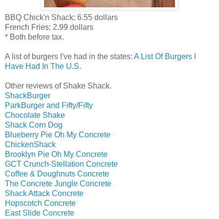
BBQ Chick'n Shack: 6.55 dollars
French Fries: 2.99 dollars
* Both before tax.
A list of burgers I've had in the states:
A List Of Burgers I
Have Had In The U.S.
Other reviews of Shake Shack.
ShackBurger
ParkBurger and Fifty/Fifty
Chocolate Shake
Shack Corn Dog
Blueberry Pie Oh My Concrete
ChickenShack
Brooklyn Pie Oh My Concrete
GCT Crunch-Stellation Concrete
Coffee & Doughnuts Concrete
The Concrete Jungle Concrete
Shack Attack Concrete
Hopscotch Concrete
East Slide Concrete