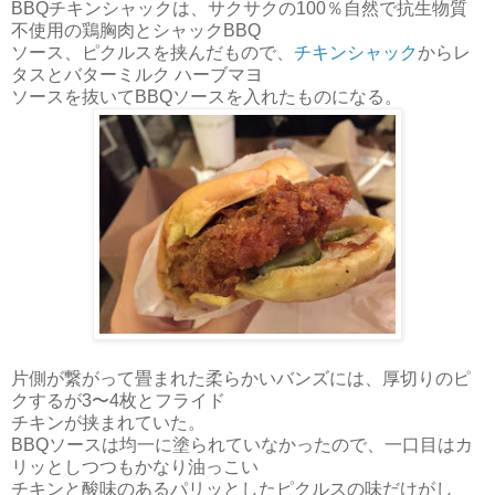
BBQチキンシャックは、サクサクの100％自然で抗生物質
不使用の鶏胸肉とシャックBBQ
ソース、ピクルスを挟んだもので、
チキンシャック
からレ
タスとバターミルク ハーブマヨ
ソースを抜いてBBQソースを入れたものになる。
片側が繋がって畳まれた柔らかいバンズには、厚切りのピ
クするが3〜4枚とフライド
チキンが挟まれていた。
BBQソースは均一に塗られていなかったので、一口目はカ
リッとしつつもかなり油っこい
チキンと酸味のあるパリッとしたピクルスの味だけがし