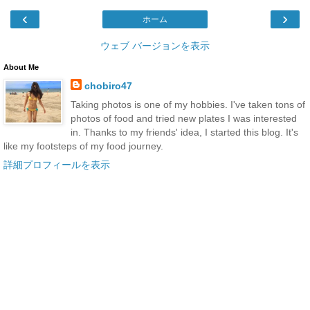
‹
›
ホーム
ウェブ バージョンを表示
About Me
chobiro47
Taking photos is one of my hobbies. I've taken tons of
photos of food and tried new plates I was interested
in. Thanks to my friends' idea, I started this blog. It's
like my footsteps of my food journey.
詳細プロフィールを表示