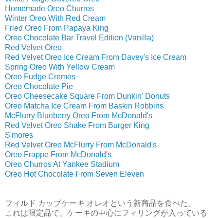
Homemade Oreo Churros
Winter Oreo With Red Cream
Fried Oreo From Papaya King
Oreo Chocolate Bar Travel Edition (Vanilla)
Red Velvet Oreo
Red Velvet Oreo Ice Cream From Davey's Ice Cream
Spring Oreo With Yellow Cream
Oreo Fudge Cremes
Oreo Chocolate Pie
Oreo Cheesecake Square From Dunkin' Donuts
Oreo Matcha Ice Cream From Baskin Robbins
McFlurry Blueberry Oreo From McDonald's
Red Velvet Oreo Shake From Burger King
S'mores
Red Velvet Oreo McFlurry From McDonald's
Oreo Frappe From McDonald's
Oreo Churros At Yankee Stadium
Oreo Hot Chocolate From Seven Eleven
フィルド カップケーキ オレオという新商品を食べた。
これは限定品で、ケーキの中心にフィリングが入っている