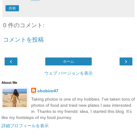
共有
0 件のコメント:
コメントを投稿
‹
›
ホーム
ウェブ バージョンを表示
About Me
chobiro47
Taking photos is one of my hobbies. I've taken tons of
photos of food and tried new plates I was interested
in. Thanks to my friends' idea, I started this blog. It's
like my footsteps of my food journey.
詳細プロフィールを表示