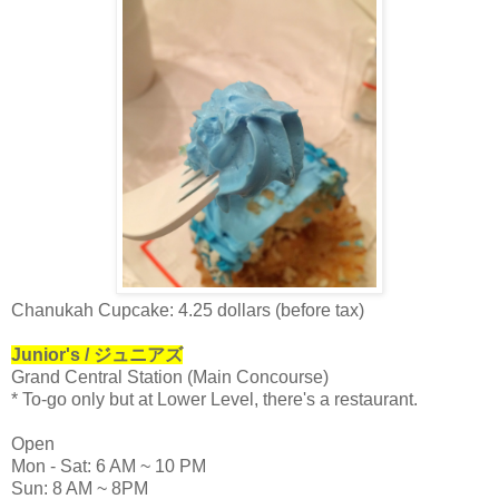
Chanukah Cupcake: 4.25 dollars (before tax)
Junior's / ジュニアズ
Grand Central Station (Main Concourse)
* To-go only but at Lower Level, there's a restaurant.
Open
Mon - Sat: 6 AM ~ 10 PM
Sun: 8 AM ~ 8PM