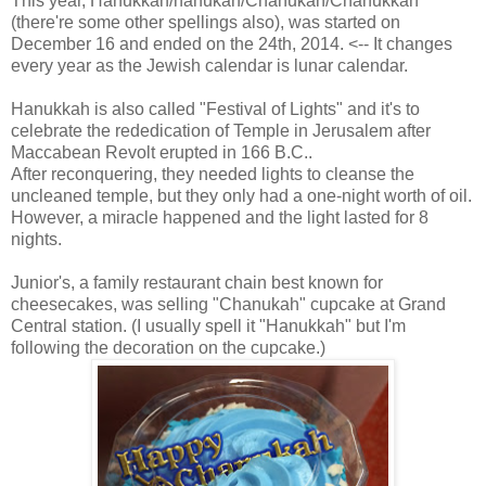
This year, Hanukkah/hanukah/Chanukah/Chanukkah
(there're some other spellings also), was started on
December 16 and ended on the 24th, 2014. <-- It changes
every year as the Jewish calendar is lunar calendar.
Hanukkah is also called "Festival of Lights" and it's to
celebrate the rededication of Temple in Jerusalem after
Maccabean Revolt erupted in 166 B.C..
After reconquering, they needed lights to cleanse the
uncleaned temple, but they only had a one-night worth of oil.
However, a miracle happened and the light lasted for 8
nights.
Junior's, a family restaurant chain best known for
cheesecakes, was selling "Chanukah" cupcake at Grand
Central station. (I usually spell it "Hanukkah" but I'm
following the decoration on the cupcake.)