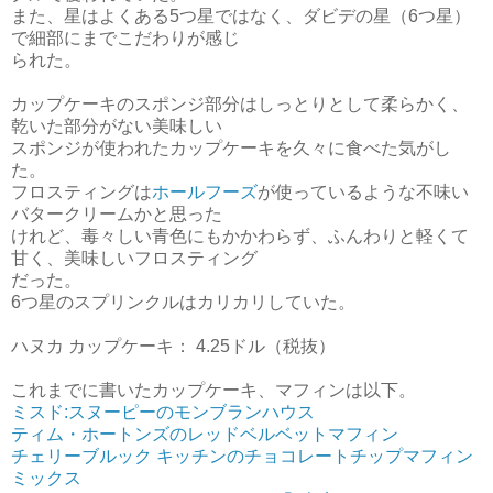
また、星はよくある5つ星ではなく、ダビデの星（6つ星）
で細部にまでこだわりが感じ
られた。
カップケーキのスポンジ部分はしっとりとして柔らかく、
乾いた部分がない
美味しい
スポンジが使われたカップケーキを久々に食べた気がし
た。
フロスティングは
ホールフーズ
が使っているような不味い
バタークリームかと思った
けれど、毒々しい青色にもかかわらず、ふんわりと軽くて
甘く、美味しい
フロスティング
だった。
6つ星のスプリンクルはカリカリしていた。
ハヌカ カップケーキ： 4.25ドル（税抜）
これまでに書いたカップケーキ、マフィンは以下。
ミスド:スヌーピーのモンブランハウス
ティム・ホートンズのレッドベルベットマフィン
チェリーブルック キッチンのチョコレートチップマフィン
ミックス