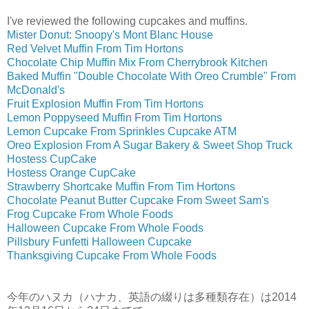
I've reviewed the following cupcakes and muffins.
Mister Donut: Snoopy's Mont Blanc House
Red Velvet Muffin From Tim Hortons
Chocolate Chip Muffin Mix From Cherrybrook Kitchen
Baked Muffin "Double Chocolate With Oreo Crumble" From
McDonald's
Fruit Explosion Muffin From Tim Hortons
Lemon Poppyseed Muffin From Tim Hortons
Lemon Cupcake From Sprinkles Cupcake ATM
Oreo Explosion From A Sugar Bakery & Sweet Shop Truck
Hostess CupCake
Hostess Orange CupCake
Strawberry Shortcake Muffin From Tim Hortons
Chocolate Peanut Butter Cupcake From Sweet Sam's
Frog Cupcake From Whole Foods
Halloween Cupcake From Whole Foods
Pillsbury Funfetti Halloween Cupcake
Thanksgiving Cupcake From Whole Foods
今年のハヌカ（ハナカ、英語の綴りは多種類存在）は2014