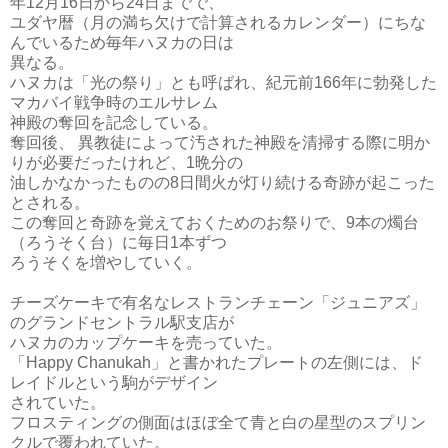
年12月16日から24日までで、
ユダヤ暦（月の満ち欠けで計算されるカレンダー）にちな
んでいるため毎年ハヌカの日は
異なる。
ハヌカは「光の祭り」とも呼ばれ、紀元前166年に勃発した
マカバイ戦争時のエルサレム
神殿の
奪回を記念している。
奪回後、 異教徒によって汚された神殿を清掃する際に
明か
りが必要だったけれど、1晩分の
油しかなかったものの8日間火が灯り続ける奇跡が起こった
とされる。
この奪回と奇跡を覚えておくためのお祭りで、9本の燭台
（ろうそく台）に毎日1本ずつ
ろうそくを増やしていく。
チーズケーキで有名なレストランチェーン「ジュニアズ」
のグランドセントラル駅支店が
ハヌカのカップケーキを売っていた。
「Happy Chanukah」と書かれたプレートの左側には、ド
レイドルという駒がデザイン
されていた。
フロスティングの側面はほぼ全て青と白の星型のスプリン
クルで覆われていた。