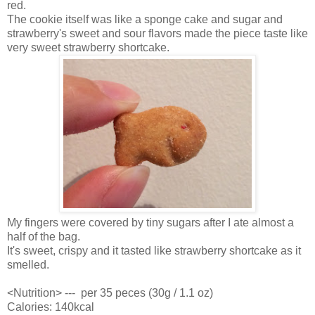
red.
The cookie itself was like a sponge cake and sugar and
strawberry's sweet and sour flavors made the piece taste like
very sweet strawberry shortcake.
My fingers were covered by tiny sugars after I ate almost a
half of the bag.
It's sweet, crispy and it tasted like strawberry shortcake as it
smelled.
<Nutrition> --- per 35 peces (30g / 1.1 oz)
Calories: 140kcal