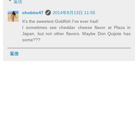
返信
chobiro47
2014年8月13日 11:55
It's the sweetest Goldfish I've ever had!
I sometimes see cheddar cheese flavor at Plaza in
Japan, but not other flavors. Maybe Don Quijote has
some???
返信