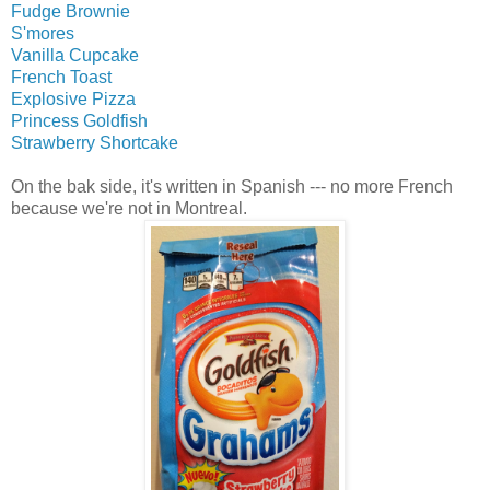
Fudge Brownie
S'mores
Vanilla Cupcake
French Toast
Explosive Pizza
Princess Goldfish
Strawberry Shortcake
On the bak side, it's written in Spanish --- no more French
because we're not in Montreal.