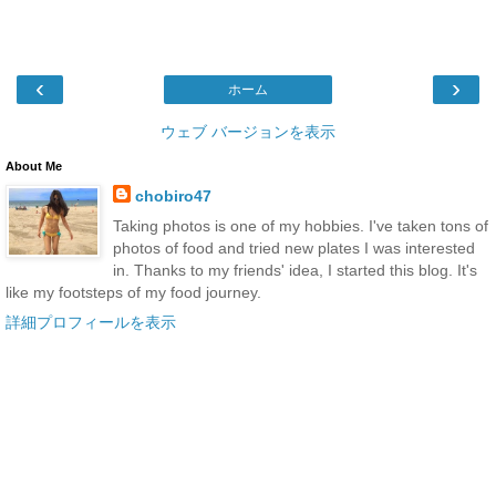
‹
›
ホーム
ウェブ バージョンを表示
About Me
chobiro47
Taking photos is one of my hobbies. I've taken tons of
photos of food and tried new plates I was interested
in. Thanks to my friends' idea, I started this blog. It's
like my footsteps of my food journey.
詳細プロフィールを表示