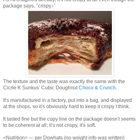
package says, "crispy♪"
The texture and the taste was exactly the same with the
Cicrle K Sunkus' Cubic Doughnut
Choco & Crunch
.
It's manufactured in a factory, put into a bag, and displayed
at the shops, so it's obviously hard to keep it crispy I think.
It tasted fine but the copy line on the package doesn't seems
to be coherent at all; it's not crispy, it's soft.
<Nutrition> --- per Dowhats (no weight info was written)