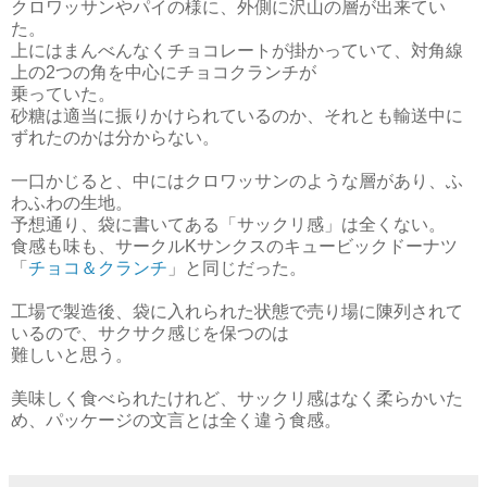
クロワッサンやパイの様に、外側に沢山の層が出来てい
た。
上にはまんべんなくチョコレートが掛かっていて、対角線
上の2つの角を中心にチョコクランチが
乗っていた。
砂糖は適当に振りかけられているのか、それとも輸送中に
ずれたのかは分からない。
一口かじると、中にはクロワッサンのような層があり、ふ
わふわの生地。
予想通り、袋に書いてある「サックリ感」は全くない。
食感も味も、サークルKサンクスのキュービックドーナツ
「
チョコ＆クランチ
」と同じだった。
工場で製造後、袋に入れられた状態で売り場に陳列されて
いるので、サクサク感じを保つのは
難しいと思う。
美味しく食べられたけれど、サックリ感はなく柔らかいた
め、パッケージの文言とは全く違う食感。