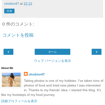
chobiro47
at
22:13
共有
0 件のコメント:
コメントを投稿
‹
›
ホーム
ウェブ バージョンを表示
About Me
chobiro47
Taking photos is one of my hobbies. I've taken tons of
photos of food and tried new plates I was interested
in. Thanks to my friends' idea, I started this blog. It's
like my footsteps of my food journey.
詳細プロフィールを表示