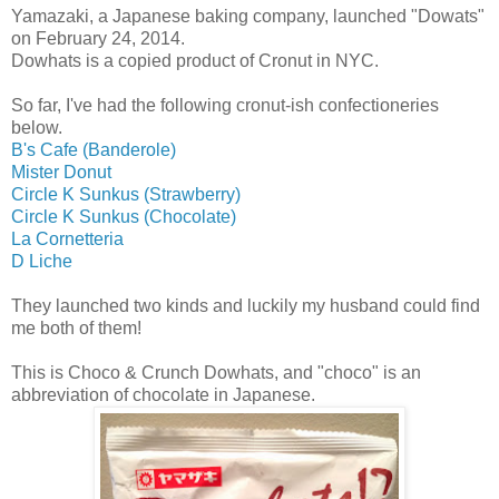
Yamazaki, a Japanese baking company, launched "Dowats"
on February 24, 2014.
Dowhats is a copied product of Cronut in NYC.
So far, I've had the following cronut-ish confectioneries
below.
B's Cafe (Banderole)
Mister Donut
Circle K Sunkus (Strawberry)
Circle K Sunkus (Chocolate)
La Cornetteria
D Liche
They launched two kinds and luckily my husband could find
me both of them!
This is Choco & Crunch Dowhats, and "choco" is an
abbreviation of chocolate in Japanese.