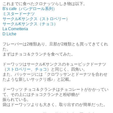
これまでに食べたクロナッツらしき物は以下。
B's cafe（バンデロール系列）
ミスタードーナツ
サークルKサンクス（ストロベリー）
サークルKサンクス（チョコ）
La Cornetteria
D Liche
フレーバーは2種類あり、旦那が2種類とも買ってきてくれ
た。
まずはチョコ＆クランチを食べてみた。
ドーワッツはサークルKサンクスのキュービックドーナツ
（
ストロベリー
、
チョコ
）と同じく、四角い。
また、パッケージには「クロワッサンとドーナツを合わせ
たような新しいサックリ感♪」と記載。
ドーワッツ チョコ＆クランチはチョコレートがかかってい
て、その上にはチョコクランチと粉砂糖が
振られている。
袋はドーワッツよりも大きく、取り出すのが簡単だった。