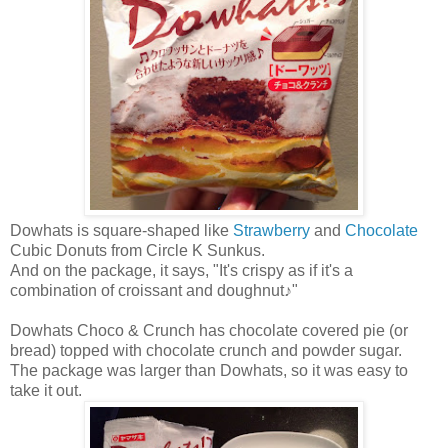
Dowhats is square-shaped like
Strawberry
and
Chocolate
Cubic Donuts from Circle K Sunkus.
And on the package, it says, "It's crispy as if it's a
combination of croissant and doughnut♪"
Dowhats Choco & Crunch has chocolate covered pie (or
bread) topped with chocolate crunch and powder sugar.
The package was larger than Dowhats, so it was easy to
take it out.