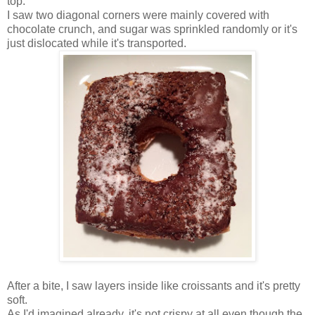
top.
I saw two diagonal corners were mainly covered with
chocolate crunch, and sugar was sprinkled randomly or it's
just dislocated while it's transported.
After a bite, I saw layers inside like croissants and it's pretty
soft.
As I'd imagined already, it's not crispy at all even though the