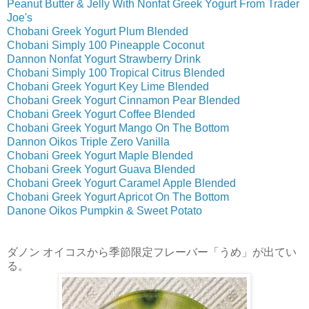
Peanut Butter & Jelly With Nonfat Greek Yogurt From Trader
Joe's
Chobani Greek Yogurt Plum Blended
Chobani Simply 100 Pineapple Coconut
Dannon Nonfat Yogurt Strawberry Drink
Chobani Simply 100 Tropical Citrus Blended
Chobani Greek Yogurt Key Lime Blended
Chobani Greek Yogurt Cinnamon Pear Blended
Chobani Greek Yogurt Coffee Blended
Chobani Greek Yogurt Mango On The Bottom
Dannon Oikos Triple Zero Vanilla
Chobani Greek Yogurt Maple Blended
Chobani Greek Yogurt Guava Blended
Chobani Greek Yogurt Caramel Apple Blended
Chobani Greek Yogurt Apricot On The Bottom
Danone Oikos Pumpkin & Sweet Potato
ダノン オイコスから季節限定フレーバー「うめ」が出てい
る。