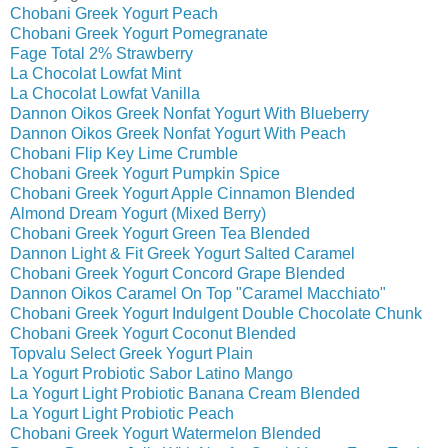
Chobani Greek Yogurt Peach
Chobani Greek Yogurt Pomegranate
Fage Total 2% Strawberry
La Chocolat Lowfat Mint
La Chocolat Lowfat Vanilla
Dannon Oikos Greek Nonfat Yogurt With Blueberry
Dannon Oikos Greek Nonfat Yogurt With Peach
Chobani Flip Key Lime Crumble
Chobani Greek Yogurt Pumpkin Spice
Chobani Greek Yogurt Apple Cinnamon Blended
Almond Dream Yogurt (Mixed Berry)
Chobani Greek Yogurt Green Tea Blended
Dannon Light & Fit Greek Yogurt Salted Caramel
Chobani Greek Yogurt Concord Grape Blended
Dannon Oikos Caramel On Top "Caramel Macchiato"
Chobani Greek Yogurt Indulgent Double Chocolate Chunk
Chobani Greek Yogurt Coconut Blended
Topvalu Select Greek Yogurt Plain
La Yogurt Probiotic Sabor Latino Mango
La Yogurt Light Probiotic Banana Cream Blended
La Yogurt Light Probiotic Peach
Chobani Greek Yogurt Watermelon Blended