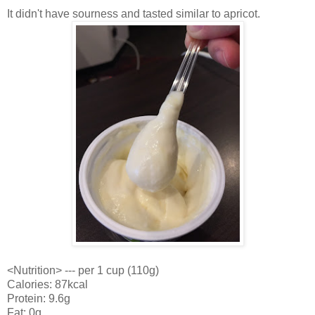
It didn't have sourness and tasted similar to apricot.
<Nutrition> --- per 1 cup (110g)
Calories: 87kcal
Protein: 9.6g
Fat: 0g