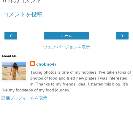
0 件のコメント:
コメントを投稿
‹
›
ホーム
ウェブ バージョンを表示
About Me
chobiro47
Taking photos is one of my hobbies. I've taken tons of
photos of food and tried new plates I was interested
in. Thanks to my friends' idea, I started this blog. It's
like my footsteps of my food journey.
詳細プロフィールを表示