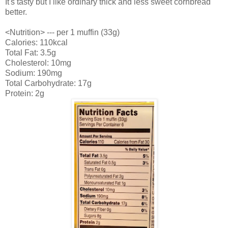
It's tasty but I like ordinary thick and less sweet cornbread
better.
<Nutrition> --- per 1 muffin (33g)
Calories: 110kcal
Total Fat: 3.5g
Cholesterol: 10mg
Sodium: 190mg
Total Carbohydrate: 17g
Protein: 2g