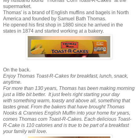
My husband found "Thomas' Corn Toast-R-Cakes" at the
supermarket.
Thomas' is a brand of English muffins and bagels in North
America and founded by Samuel Bath Thomas.
He opened his first shop in 1880 since he arrived in the
states in 1874 and started working at a bakery.
On the back.
Enjoy Thomas Toast-R-Cakes for breakfast, lunch, snack,
anytime.
For more than 130 years, Thomas has been making morning
just a little bit better. It just feels right starting your day
with something warm, toasty and above all, something that
tastes great. From the bakers that have brought Thomas
Nooks & Crannies English Muffin into your home for years,
comes Thomas corn Toast-R-Cakes. Each delicious Toast-
R-Cake is 110 calories and is true to be part of a breakfast
your family will love.