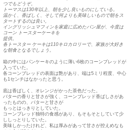
つでもどうぞ。
トーマスは130年以上、朝を少し良いものにしている。
温かく、香ばしく、そして何よりも美味しいもので朝をス
タートするのは良い。
イングリッシュマフィンを家庭に広めたパン屋が、今度は
コーン トースターケーキを
提供。
各トースター ケーキは110キロカロリーで、家族が大好き
な朝食となるでしょう。
箱の中にはパンケーキのように薄い6枚のコーンブレッドが
入っていた。
各コーンブレッドの表面は艶があり、端は5ミリ程度、中心
も1センチはなかったと思う。
底は香ばしく、オレンジがかった茶色だった。
バターの香りと甘さが強く、コーンブレッド香ばしさがあ
ったものの、バターと甘さが
もっとはっきりとしていた。
コーンブレッド独特の食感があり、もそもそとしていて少
ししっとりしていた。
美味しかったけれど、私は厚みがあって甘さが控えめなも