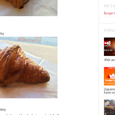
MY F
Burger 
POPU
cky.
45th an
(Japa
have no
tery.