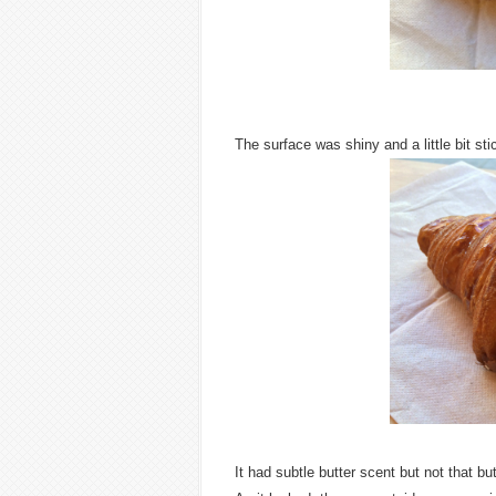
The surface was shiny and a little bit sti
It had subtle butter scent but not that but