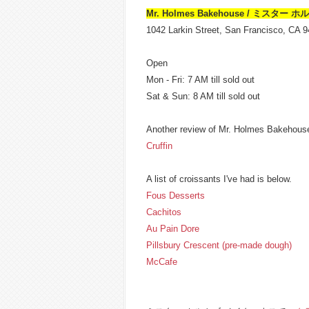
Mr. Holmes Bakehouse / ミスタ
1042 Larkin Street, San Francisco, CA 
Open
Mon - Fri: 7 AM till sold out
Sat & Sun: 8 AM till sold out
Another review of Mr. Holmes Bakehous
Cruffin
A list of croissants I've had is below.
Fous Desserts
Cachitos
Au Pain Dore
Pillsbury Crescent (pre-made dough)
McCafe