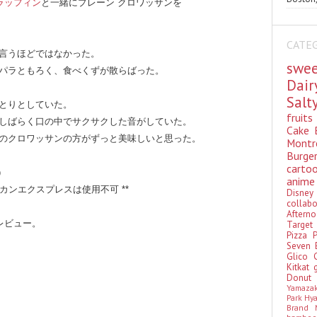
ラッフィン
と一緒にプレーン クロワッサンを
CATE
言うほどではなかった。
swe
パラともろく、食べくずが散らばった。
Dai
Sal
とりとしていた。
fruit
しばらく口の中でサクサクした音がしていた。
Cake
のクロワッサンの方がずっと美味しいと思った。
Montr
Burge
cart
）
anim
カンエクスプレスは使用不可 **
Disn
colla
Aftern
レビュー。
Targe
Pizza
Seven 
Glico
Kitkat
Donu
Yamaza
Park Hy
Brand