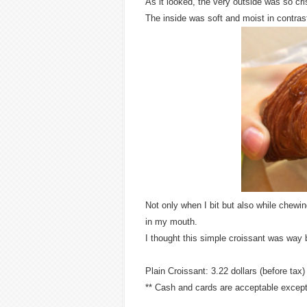
As it looked, the very outside was so crisp
The inside was soft and moist in contrast
Not only when I bit but also while chewin
in my mouth.
I thought this simple croissant was way 
Plain Croissant: 3.22 dollars (before tax)
** Cash and cards are acceptable excep