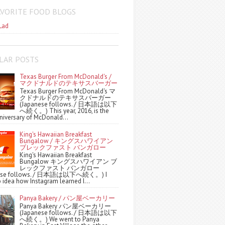
AVORITE FOOD BLOGS
Lad
LAR POSTS
Texas Burger From McDonald's /
マクドナルドのテキサスバーガー
Texas Burger From McDonald's マ
クドナルドのテキサスバーガー
(Japanese follows. / 日本語は以下
へ続く。) This year, 2016, is the
niversary of McDonald...
King's Hawaiian Breakfast
Bungalow / キングスハワイアン
ブレックファスト バンガロー
King's Hawaiian Breakfast
Bungalow キングスハワイアン ブ
レックファスト バンガロー
nese follows. / 日本語は以下へ続く。) I
 idea how Instagram learned I...
Panya Bakery / パン屋ベーカリー
Panya Bakery パン屋ベーカリー
(Japanese follows. / 日本語は以下
へ続く。) We went to Panya