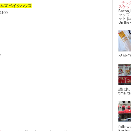
チッ
ー ホルムズ ベイクハウス
スケッ
Bacon, 
94109
ックフ
ット (J
On the 
e.
of McCh
語は以下へ
time ite
follo
Boston,