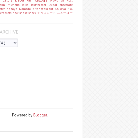
o
Calpis
Debu Pan
Kellog's
Hawaiian Host
helin
Michelin
Bills
Butterbeer
Dubai chocolate
tter
Kabaya
Kameda
Kitanataurant
Koikeya
NYC
k
crackers
new
shake shack
チョコレート
ニューヨー
ARCHIVE
Powered by
Blogger
.