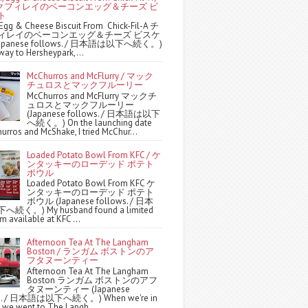
クフィレイのベーコンエッグ＆チーズ ビ
ト
Egg & Cheese Biscuit From Chick-Fil-A チ
ィレイのベーコンエッグ＆チーズ ビスケ
apanese follows. / 日本語は以下へ続く。)
way to Hersheypark,...
McChurros and McFlurry / マック
チュロスとマックフルーリー
McChurros and McFlurry マックチ
ュロスとマックフルーリー
(Japanese follows. / 日本語は以下
へ続く。) On the launching date
urros and McShake, I tried McChur...
Loaded Potato Bowl From KFC / ケ
ンタッキーのローデッド ポテト
ボウル
Loaded Potato Bowl From KFC ケ
ンタッキーのローデッド ポテト
ボウル (Japanese follows. / 日本
続く。) My husband found a limited
m available at KFC ...
Afternoon Tea At The Langham
Boston / ランガム ボストンのア
フタヌーンティー
Afternoon Tea At The Langham
Boston ランガム ボストンのアフ
タヌーンティー (Japanese
ws. / 日本語は以下へ続く。) When we're in
 we went to The Langh...