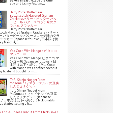
Bakery in East Village the other
day, and it's my first tim...
Harry Potter Butterbeer
Butterscotch Flavored Graham
Crackers/ハリー・ポッター バタ
ービール バタースコッチ味のグ
ラハム クラッカー
Harry Potter Butterbeer
scotch Flavored Graham Crackers ハリー・
ー バタービール バタースコッチ味のグラ
ッカー (Japanese follows./日本語は後
y, March 4,...
Vita Coco With Mango / ビタココ
マンゴー味
Vita Coco With Mango ビタココ マ
ンゴー味 (Japanese follows. / 日
本語は以下へ続く。) Vita Coco
with Mango was another coconut
y husband bought for m...
Tofu Shinjo Nugget From
McDonald's / マクドナルドの豆腐
しんじょナゲット
Tofu Shinjo Nugget From
McDonald's マクドナルドの豆腐
しんじょナゲット (Japanese
ws. / 日本語は以下へ続く。) McDonald's
s started selling a li...
, Egg & Cheese Biscuit From Chick-Fil-A /