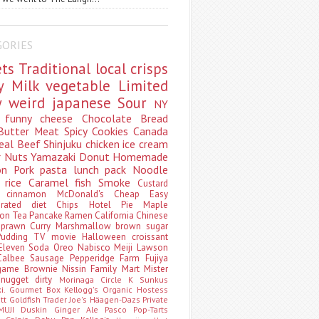
GORIES
ets
Traditional
local
crisps
ry
Milk
vegetable
Limited
ty
weird
japanese
Sour
NY
s
funny
cheese
Chocolate
Bread
Butter
Meat
Spicy
Cookies
Canada
eal
Beef
Shinjuku
chicken
ice cream
r
Nuts
Yamazaki
Donut
Homemade
oon
Pork
pasta
lunch pack
Noodle
e
rice
Caramel
fish
Smoke
Custard
ey
cinnamon
McDonald's
Cheap
Easy
borated
diet
Chips
Hotel
Pie
Maple
oon Tea
Pancake
Ramen
California
Chinese
t
prawn
Curry
Marshmallow
brown sugar
Pudding
TV
movie
Halloween
croissant
Eleven
Soda
Oreo
Nabisco
Meiji
Lawson
Calbee
Sausage
Pepperidge Farm
Fujiya
game
Brownie
Nissin
Family Mart
Mister
t
nugget
dirty
Morinaga
Circle K Sunkus
ki. Gourmet Box
Kellogg's
Organic
Hostess
att
Goldfish
Trader Joe's
Häagen-Dazs
Private
MUJI
Duskin
Ginger Ale
Pasco
Pop-Tarts