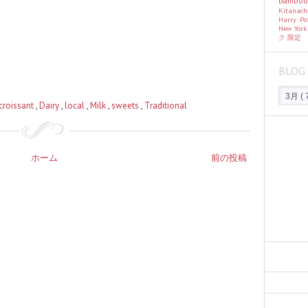
bambo
Kitanac
Harry Po
）
New Yor
ク
限定
BLOG 
croissant
,
Dairy
,
local
,
Milk
,
sweets
,
Traditional
ホーム
前の投稿