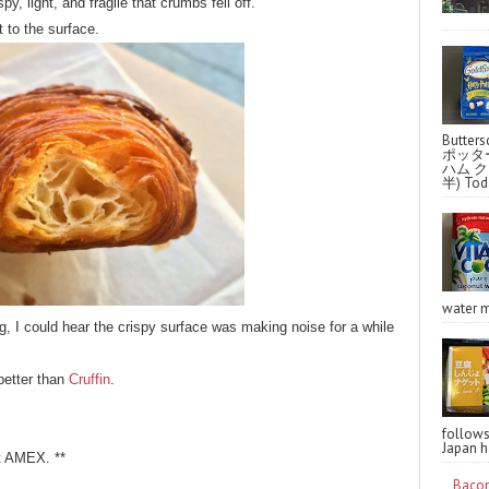
y, light, and fragile that crumbs fell off.
 to the surface.
Butter
ポッタ
ハム クラ
半) Toda
water m
g, I could hear the crispy surface was making noise for a while
better than
Cruffin
.
follo
Japan ha
t AMEX. **
Bacon