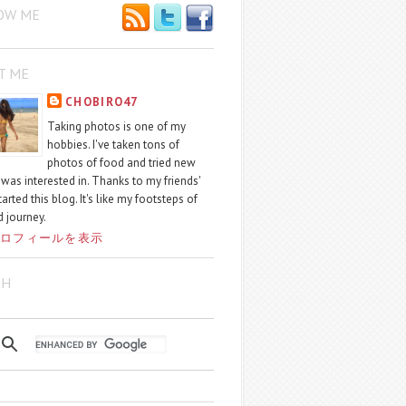
OW ME
T ME
CHOBIRO47
Taking photos is one of my
hobbies. I've taken tons of
photos of food and tried new
I was interested in. Thanks to my friends'
started this blog. It's like my footsteps of
 journey.
ロフィールを表示
CH