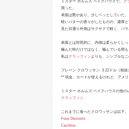
ミスター ホルムズ ベイクハウスで、
ク
買った。
表面は艶があり、少しベッとしていた。
軽いバターの香りがしたものの、濃厚と
見た目通り外側はサクサクで軽く、パラ
表面とは対照的に、内側は柔らかくしっ
噛んだ時だけではなく、噛んでいる間も
私は
クラッフィン
よりも、シンプルなこ
プレーン クロワッサン: 3.22ドル（税抜
** 現金、カードが使えるけれど、アメリ
ミスター ホルムズ ベイクハウスの他の
クラッフィン
これまでに食べたクロワッサンは以下。
Fous Desserts
Cachitos