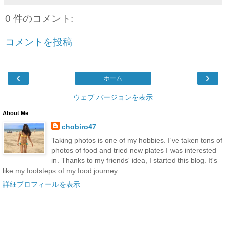
0 件のコメント:
コメントを投稿
‹
›
ホーム
ウェブ バージョンを表示
About Me
chobiro47
Taking photos is one of my hobbies. I've taken tons of
photos of food and tried new plates I was interested
in. Thanks to my friends' idea, I started this blog. It's
like my footsteps of my food journey.
詳細プロフィールを表示