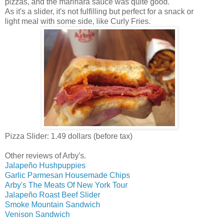
pizzas, and the marinara sauce was quite good.
As it's a slider, it's not fulfilling but perfect for a snack or
light meal with some side, like Curly Fries.
Pizza Slider: 1.49 dollars (before tax)
Other reviews of Arby's.
Jalapeño Hushpuppies
Garlic Parmesan Housemade Chips
Arby's The Meats Of New York Tour
Jalapeño Roast Beef Slider
Smoke Mountain Sandwich
Venison Sandwich