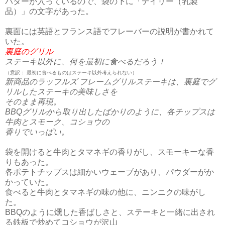
バターが入っているので、袋の下に「デイリー（乳製
品）」の文字があった。
裏面には英語とフランス語でフレーバーの説明が書かれて
いた。
裏庭のグリル
ステーキ以外に、何を最初に食べるだろう！
（意訳： 最初に食べるものはステーキ以外考えられない）
新商品のラッフルズ フレームグリルステーキは、裏庭でグ
リルしたステーキの美味しさを
そのまま再現。
BBQグリルから取り出したばかりのように、
各チップスは
牛肉とスモーク、コショウの
香りでいっぱい。
袋を開けると牛肉とタマネギの香りがし、スモーキーな香
りもあった。
各ポテトチップスは細かいウェーブがあり、パウダーがか
かっていた。
食べると牛肉とタマネギの味の他に、ニンニクの味がし
た。
BBQのように燻した香ばしさと、ステーキと一緒に出され
る鉄板で炒めてコショウが沢山