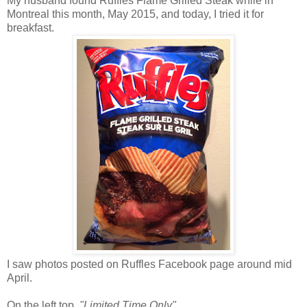
My husband found Ruffles Flame Grilled Steak while in
Montreal this month, May 2015, and today, I tried it for
breakfast.
I saw photos posted on Ruffles Facebook page around mid
April.
On the left top,
"Limited Time Only"