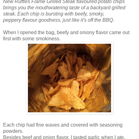
New Ruffles Flame Grilled Steak flavoured potato chips
brings you the mouthwatering taste of a backyard grilled
steak. Each chip is bursting with beefy, smoky,
peppery flavour goodness, just like it's off the BBQ.
When I opened the bag, beefy and oniony flavor came out
first with some smokiness.
Each chip had fine waves and covered with seasoning
powders.
Besides beef and onion flavor, I tasted garlic when I ate.