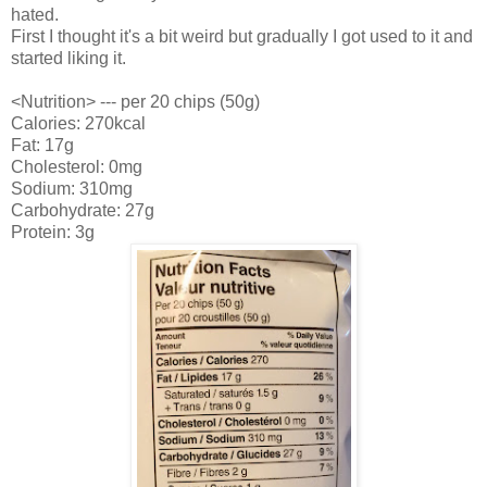
hated.
First I thought it's a bit weird but gradually I got used to it and
started liking it.
<Nutrition> --- per 20 chips (50g)
Calories: 270kcal
Fat: 17g
Cholesterol: 0mg
Sodium: 310mg
Carbohydrate: 27g
Protein: 3g