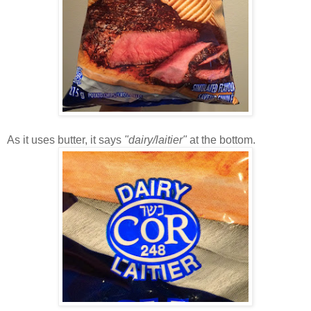
As it uses butter, it says
"dairy/laitier"
at the bottom.