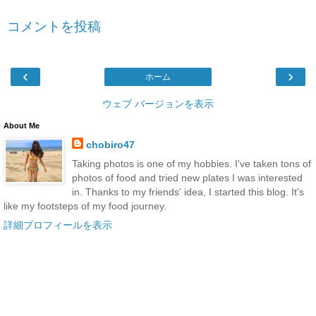
コメントを投稿
‹
›
ホーム
ウェブ バージョンを表示
About Me
chobiro47
Taking photos is one of my hobbies. I've taken tons of
photos of food and tried new plates I was interested
in. Thanks to my friends' idea, I started this blog. It's
like my footsteps of my food journey.
詳細プロフィールを表示