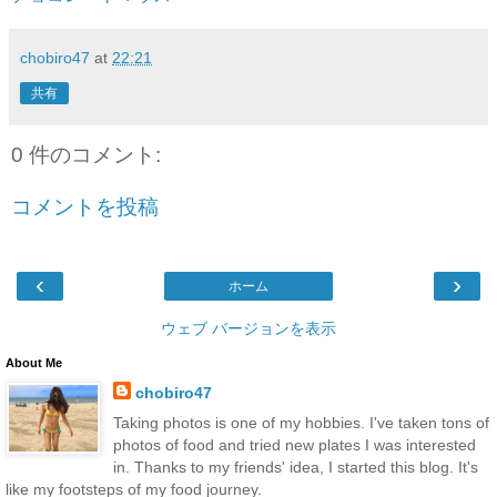
chobiro47
at
22:21
共有
0 件のコメント:
コメントを投稿
‹
›
ホーム
ウェブ バージョンを表示
About Me
chobiro47
Taking photos is one of my hobbies. I've taken tons of
photos of food and tried new plates I was interested
in. Thanks to my friends' idea, I started this blog. It's
like my footsteps of my food journey.