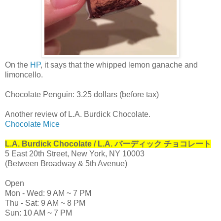
On the
HP
, it says that the whipped lemon ganache and
limoncello.
Chocolate Penguin: 3.25 dollars (before tax)
Another review of L.A. Burdick Chocolate.
Chocolate Mice
L.A. Burdick Chocolate / L.A. バーディック チョコレート
5 East 20th Street, New York, NY 10003
(Between Broadway & 5th Avenue)
Open
Mon - Wed: 9 AM ~ 7 PM
Thu - Sat: 9 AM ~ 8 PM
Sun: 10 AM ~ 7 PM