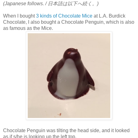
(Japanese follows. / 日本語は以下へ続く。)
When I bought
3 kinds of Chocolate Mice
at L.A. Burdick
Chocolate, I also bought a Chocolate Penguin, which is also
as famous as the Mice.
Chocolate Penguin was tilting the head side, and it looked
as if s/he is looking up the left top.