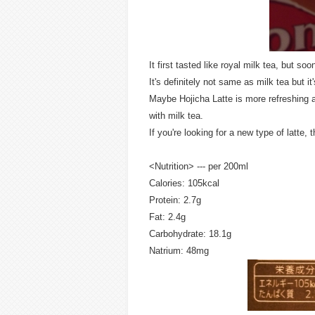
It first tasted like royal milk tea, but so
It's definitely not same as milk tea but it'
Maybe Hojicha Latte is more refreshing 
with milk tea.
If you're looking for a new type of latte, 
<Nutrition> --- per 200ml
Calories: 105kcal
Protein: 2.7g
Fat: 2.4g
Carbohydrate: 18.1g
Natrium: 48mg