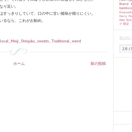
Brand
なり近い。
bambo
Kitanac
はすっきりしていて、口の中に甘い後味が残りにくい。
Harry Po
New Yor
いるなら、これがお勧め。
ク
限定
BLOG 
local
,
Meiji
,
Shinjuku
,
sweets
,
Traditional
,
weird
ホーム
前の投稿