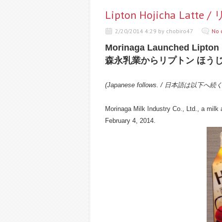
Lipton Hojicha La
2/20/2014 4:29 by chobiro47
No 
Morinaga Launched Lipton 
森永乳業からリプトン ほう
(Japanese follows. / 日本語は以下へ続
Morinaga Milk Industry Co., Ltd., a mil
February 4, 2014.