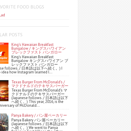
AVORITE FOOD BLOGS
Lad
LAR POSTS
King's Hawaiian Breakfast
Bungalow / キングスハワイアン
ブレックファスト バンガロー
King's Hawaiian Breakfast
Bungalow キングスハワイアン ブ
レックファスト バンガロー
nese follows. / 日本語は以下へ続く。) I
 idea how Instagram learned I...
Texas Burger From McDonald's /
マクドナルドのテキサスバーガー
Texas Burger From McDonald's マ
クドナルドのテキサスバーガー
(Japanese follows. / 日本語は以下
へ続く。) This year, 2016, is the
niversary of McDonald...
Panya Bakery / パン屋ベーカリー
Panya Bakery パン屋ベーカリー
(Japanese follows. / 日本語は以下
へ続く。) We went to Panya