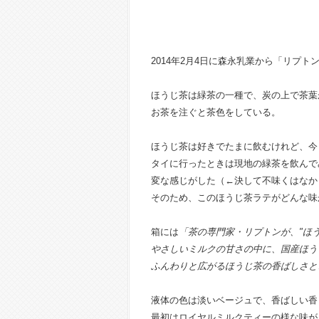
2014年2月4日に森永乳業から「リプト
ほうじ茶は緑茶の一種で、炭の上で茶葉
お茶を注ぐと茶色をしている。
ほうじ茶は好きでたまに飲むけれど、今
タイに行ったときは現地の緑茶を飲んで
変な感じがした（←決して不味くはなか
そのため、このほうじ茶ラテがどんな味
箱には
「茶の専門家・リプトンが、"ほう
やさしいミルクの甘さの中に、国産ほう
ふんわりと広がるほうじ茶の香ばしさと
液体の色は淡いベージュで、香ばしい香
最初はロイヤルミルクティーの様な味が