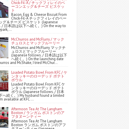
Chick-Fil-A / チックフィレイのベ
ーコンエッグ＆チーズ ビスケッ
ト
Bacon, Egg & Cheese Biscuit From
Chick-Fil-A チックフィレイのベー
グ＆チーズ ビスケット (Japanese
ws. / 日本語は以下へ続く。) On the way to
park,...
McChurros and McFlurry / マック
チュロスとマックフルーリー
McChurros and McFlurry マックチ
ュロスとマックフルーリー
(Japanese follows. / 日本語は以下
へ続く。) On the launching date
urros and McShake, I tried McChur...
Loaded Potato Bowl From KFC / ケ
ンタッキーのローデッド ポテト
ボウル
Loaded Potato Bowl From KFC ケ
ンタッキーのローデッド ポテト
ボウル (Japanese follows. / 日本
続く。) My husband found a limited
m available at KFC ...
Afternoon Tea At The Langham
Boston / ランガム ボストンのア
フタヌーンティー
Afternoon Tea At The Langham
Boston ランガム ボストンのアフ
タヌーンティー (Japanese