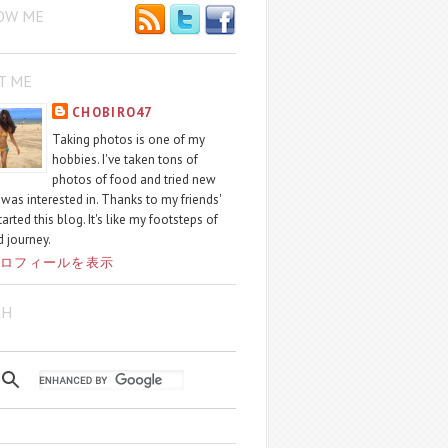
OW ME
T ME
CHOBIRO47
Taking photos is one of my
hobbies. I've taken tons of
photos of food and tried new
I was interested in. Thanks to my friends'
started this blog. It's like my footsteps of
 journey.
ロフィールを表示
CH