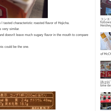
コンエッ
follo
on I tasted characteristic roasted flavor of Hojicha.
Hershey
s very similar.
and doesn't leave much sugary flavor in the mouth to compare
this could be the one.
of McCh
語は以下へ
time ite