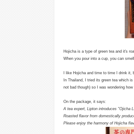
Hojicha is a type of green tea and it's ro
When you pour into a cup, you can smell 
I like Hojicha and time to time I drink it,
In Thailand, I tried its green tea which is
not bad though) so I was wondering how t
On the package, it says:
A tea expert, Lipton introduces "Ojicha L
Roasted flavor from domestically produce
Please enjoy the harmony of Hojicha flav