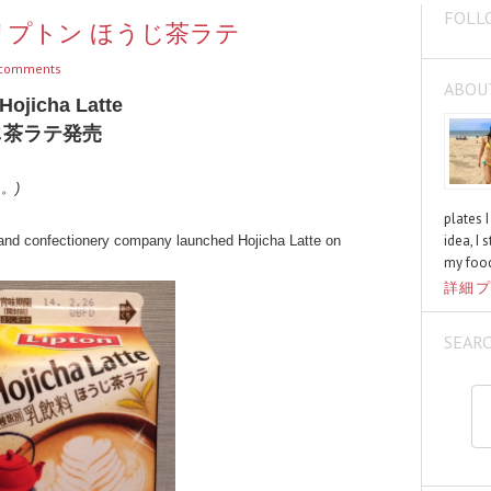
FOLL
tte / リプトン ほうじ茶ラテ
comments
ABOU
Hojicha Latte
じ茶ラテ発売
く。)
plates 
idea, I 
k and confectionery company launched Hojicha Latte on
my food
詳細プ
SEAR