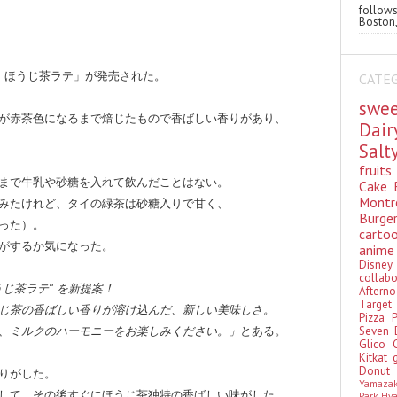
follo
Boston,
ン ほうじ茶ラテ」が発売された。
CATE
swe
が赤茶色になるまで焙じたもので
香ばしい香りがあり、
Dai
Sal
fruit
まで牛乳や砂糖を入れて飲んだことはない。
Cake
Montr
みたけれど、タイの緑茶は砂糖入りで甘く、
Burge
った）。
cart
がするか気になった。
anim
Disn
colla
じ茶ラテ" を新提案！
Aftern
Targe
じ茶の香ばしい香りが溶け込んだ、
新しい美味しさ。
Pizza
Seven 
、ミルクのハーモニーをお楽しみください。」
とある。
Glico
Kitkat
Donu
りがした。
Yamaza
して、その後すぐにほうじ茶独特の香ばしい味がした。
Park Hy