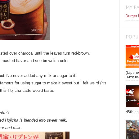
MY F
Burger 
POPU
asted over charcoal until the leaves turn red-brown.
roasted flavor and see brownish color.
(Japa
 but I've never added any milk or sugar to it.
have no
 famous for using sugar to make it sweet but I felt weird (it's
his Hojicha Latte would taste.
45th an
atte"!
d Hojicha is blended into sweet milk.
or and milk.