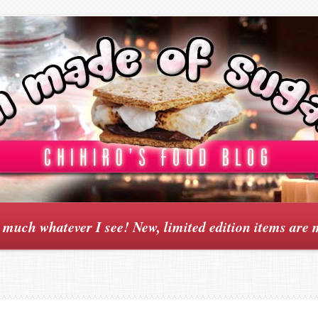
y much whatever I see! New, limited edition items are 