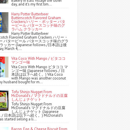
Bakery in East Village the other
day, and it's my first tim...
Harry Potter Butterbeer
Butterscotch Flavored Graham
Crackers/ハリー・ポッター バタ
ービール バタースコッチ味のグ
ラハム クラッカー
Harry Potter Butterbeer
scotch Flavored Graham Crackers ハリー・
ー バタービール バタースコッチ味のグラ
ッカー (Japanese follows./日本語は後
y, March 4,...
Vita Coco With Mango / ビタココ
マンゴー味
Vita Coco With Mango ビタココ マ
ンゴー味 (Japanese follows. / 日
本語は以下へ続く。) Vita Coco
with Mango was another coconut
y husband bought for m...
Tofu Shinjo Nugget From
McDonald's / マクドナルドの豆腐
しんじょナゲット
Tofu Shinjo Nugget From
McDonald's マクドナルドの豆腐
しんじょナゲット (Japanese
ws. / 日本語は以下へ続く。) McDonald's
s started selling a li...
Bacon, Egg & Cheese Biscuit From