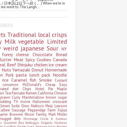
ws. / 日本語は以下へ続く。) When we're in
 we went to The Langh...
GORIES
ets
Traditional
local
crisps
ry
Milk
vegetable
Limited
ty
weird
japanese
Sour
NY
s
funny
cheese
Chocolate
Bread
Butter
Meat
Spicy
Cookies
Canada
eal
Beef
Shinjuku
chicken
ice cream
r
Nuts
Yamazaki
Donut
Homemade
oon
Pork
pasta
lunch pack
Noodle
e
rice
Caramel
fish
Smoke
Custard
ey
cinnamon
McDonald's
Cheap
Easy
borated
diet
Chips
Hotel
Pie
Maple
oon Tea
Pancake
Ramen
California
Chinese
t
prawn
Curry
Marshmallow
brown sugar
Pudding
TV
movie
Halloween
croissant
Eleven
Soda
Oreo
Nabisco
Meiji
Lawson
Calbee
Sausage
Pepperidge Farm
Fujiya
game
Brownie
Nissin
Family Mart
Mister
t
nugget
dirty
Morinaga
Circle K Sunkus
ki. Gourmet Box
Kellogg's
Organic
Hostess
att
Goldfish
Trader Joe's
Häagen-Dazs
Private