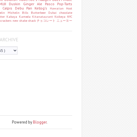
MUJI
Duskin
Ginger Ale
Pasco
Pop-Tarts
o
Calpis
Debu Pan
Kellog's
Hawaiian Host
helin
Michelin
Bills
Butterbeer
Dubai chocolate
tter
Kabaya
Kameda
Kitanataurant
Koikeya
NYC
k
crackers
new
shake shack
チョコレート
ニューヨー
ARCHIVE
Powered by
Blogger
.