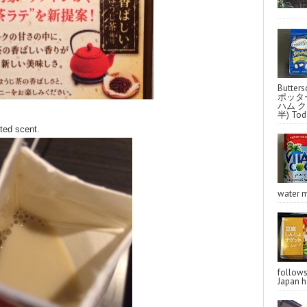
Butter
ポッタ
ハム クラ
半) Toda
sted scent.
water m
follo
Japan ha