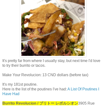
It's pretty far from where I usually stay, but next time I'd love
to try their burrito or tacos.
Make Your Revolucion: 13 CND dollars (before tax)
It's my 181st poutine.
Here is the list of the poutines I've had:
A List Of Poutines I
Have Had
Burrito Revolucion / ブリトー レボルシオン
3905 Rue