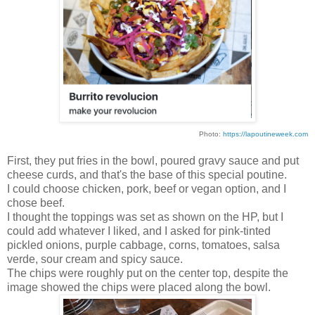
Photo:
https://lapoutineweek.com
First, they put fries in the bowl, poured gravy sauce and put
cheese curds, and that's the base of this special poutine.
I could choose chicken, pork, beef or vegan option, and I
chose beef.
I thought the toppings was set as shown on the HP, but I
could add whatever I liked, and I asked for pink-tinted
pickled onions, purple cabbage, corns, tomatoes, salsa
verde, sour cream and spicy sauce.
The chips were roughly put on the center top, despite the
image showed the chips were placed along the bowl.