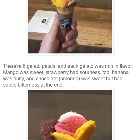
There're 6 gelato petals, and each gelato was rich in flavor.
Mango was sweet, strawberry had sourness, too, banana
was fruity, and chocolate (amorino) was sweet but had
subtle bitterness at the end.