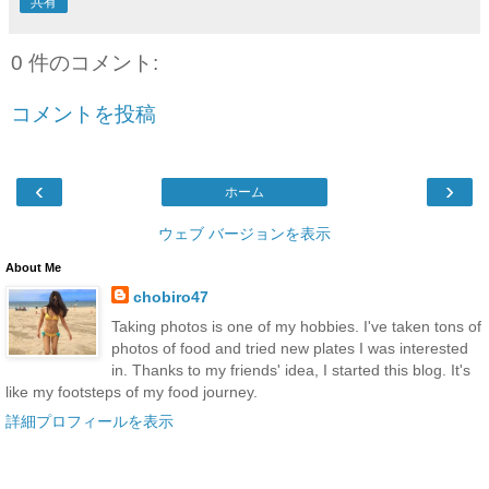
共有
0 件のコメント:
コメントを投稿
‹
›
ホーム
ウェブ バージョンを表示
About Me
chobiro47
Taking photos is one of my hobbies. I've taken tons of
photos of food and tried new plates I was interested
in. Thanks to my friends' idea, I started this blog. It's
like my footsteps of my food journey.
詳細プロフィールを表示