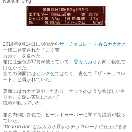
Natrium: 0mg
2014年9月14日に明治から
ザ・チョコレート 香るカカオ
と
一緒に発売された「
こく苦
カカオ」を食べた。
箱には金色の写真が載っていて、
香るカカオ
と同じ銀色で
はなかった。
全ての側面には
ピンク色
ではなく、青色で「ザ・チョコレ
ート」と書かれていた。
裏面にはカカオ豆やこだわり、ナッツのような香ばしい香
りやこく深い苦味について
説明が載っていた。
箱の内側は青色で、ビーントゥーバーに関する説明が載っ
ていた。
"Bean to Bar" とはカカオ豆からチョコレートに仕上げるま