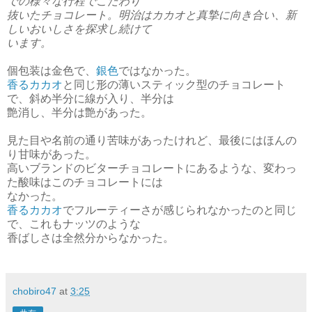
での様々な行程でこだわり
抜いたチョコレート。明治はカカオと真摯に向き合い、新
しいおいしさを探求し続けて
います。
個包装は金色で、
銀色
ではなかった。
香るカカオ
と同じ形の薄いスティック型のチョコレート
で、斜め半分に線が入り、半分は
艶消し、半分は艶があった。
見た目や名前の通り苦味があったけれど、最後にはほんの
り甘味があった。
高いブランドのビターチョコレートにあるような、変わっ
た酸味はこのチョコレートには
なかった。
香るカカオ
でフルーティーさが感じられなかったのと同じ
で、これもナッツのような
香ばしさは全然
分からなかった。
chobiro47
at
3:25