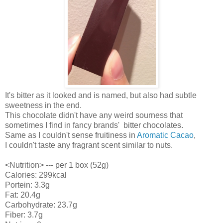
It's bitter as it looked and is named, but a
lso had subtle
sweetness in the end.
This chocolate didn't have any weird sourness that
sometimes I find in fancy brands' bitter chocolates.
Same as I couldn't sense fruitiness in
Aromatic Cacao
,
I couldn't taste any fragrant scent similar to nuts.
<Nutrition> --- per 1 box (52g)
Calories: 299kcal
Portein: 3.3g
Fat: 20.4g
Carbohydrate: 23.7g
Fiber: 3.7g