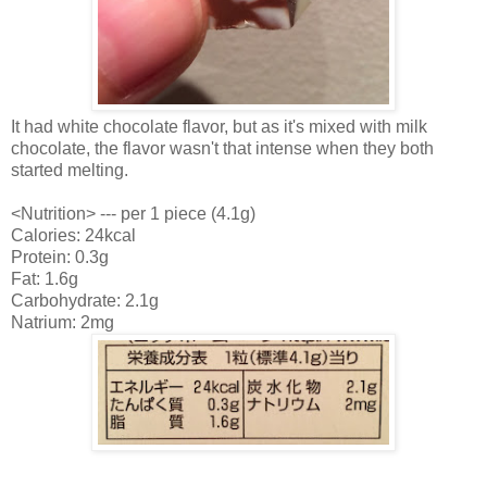
It had white chocolate flavor, but as it's mixed with milk
chocolate, the flavor wasn't that intense when they both
started melting.
<Nutrition> --- per 1 piece (4.1g)
Calories: 24kcal
Protein: 0.3g
Fat: 1.6g
Carbohydrate: 2.1g
Natrium: 2mg