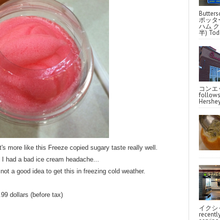
Butter
ポッタ
ハム クラ
半) Toda
コンエッ
follo
Hershey
t it's more like this Freeze copied sugary taste really well.
p, I had a bad ice cream headache...
 not a good idea to get this in freezing cold weather.
99 dollars (before tax)
イクシ
recentl