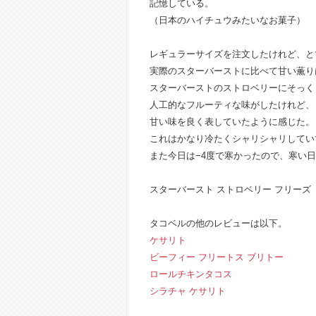
記憶している。
（日本のハイチュウみたいなお菓子）
レギュラーサイズを注文したけれど、と
実際のスターバーストに比べて甘い薫り
スターバーストのストロベリーにそっく
人工的なフルーティな味がしたけれど、
甘い味を良く表していたように感じた。
これはかなり冷たくシャリシャリしてい
また今日は−4度で寒かったので、寒い
スターバースト ストロベリー フリーズ（
タコベルの他のレビューは以下。
ケサリト
ビーフィー フリートス ブリトー
ロールチキンタコス
シラチャ ケサリト