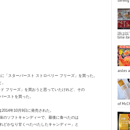
serving 
語は以下へ
time ite
aisles 
に「スターバースト ストロベリー フリーズ」を
買った。
と。
ード フリーズ」を買おうと思っていたけれど、その
バーストを買った。
of McCh
2014年10月9日に発売された。
味のソフトキャンディーで、最後に食べたのは
れどかなり甘くべたべたしたキャンディー」と