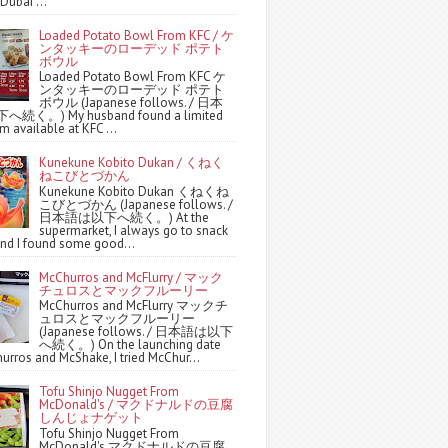
Dubai ...
Loaded Potato Bowl From KFC / ケ
ンタッキーのローデッド ポテト
ボウル
Loaded Potato Bowl From KFC ケ
ンタッキーのローデッド ポテト
ボウル (Japanese follows. / 日本
続く。) My husband found a limited
m available at KFC ...
Kunekune Kobito Dukan / くねく
ねこびとづかん
Kunekune Kobito Dukan くねくね
こびとづかん (Japanese follows. /
日本語は以下へ続く。) At the
supermarket, I always go to snack
and I found some good...
McChurros and McFlurry / マック
チュロスとマックフルーリー
McChurros and McFlurry マックチ
ュロスとマックフルーリー
(Japanese follows. / 日本語は以下
へ続く。) On the launching date
urros and McShake, I tried McChur...
Tofu Shinjo Nugget From
McDonald's / マクドナルドの豆腐
しんじょナゲット
Tofu Shinjo Nugget From
McDonald's マクドナルドの豆腐