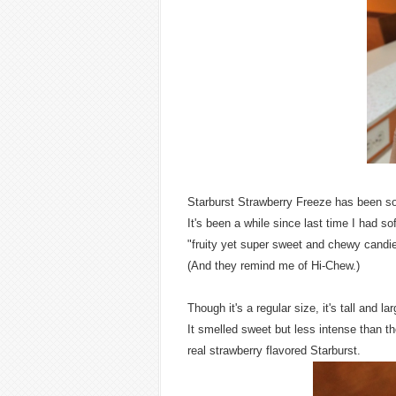
Starburst Strawberry Freeze has been so
It's been a while since last time I had s
"fruity yet super sweet and chewy candi
(And they remind me of Hi-Chew.)
Though it's a regular size, it's tall and lar
It smelled sweet but less intense than th
real strawberry flavored Starburst.