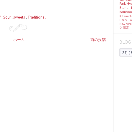
Park Hy
Brand
bambo
Kitanac
Y
,
Sour
,
sweets
,
Traditional
Harry Po
New Yor
ク
限定
ホーム
前の投稿
BLOG 