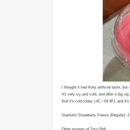
I thought it had fruity artificial taste, bu
It's very icy and cold, and after a big si
And it's cold today (-4C / 04.8F), and it's
Starburst Strawberry Freeze (Regular): 2.
Other reviews of Taco Bell.