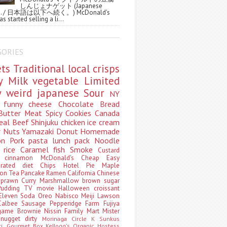
しんじょナゲット (Japanese
ws. / 日本語は以下へ続く。) McDonald's
s started selling a li...
GORIES
ets
Traditional
local
crisps
ry
Milk
vegetable
Limited
ty
weird
japanese
Sour
NY
s
funny
cheese
Chocolate
Bread
Butter
Meat
Spicy
Cookies
Canada
eal
Beef
Shinjuku
chicken
ice cream
r
Nuts
Yamazaki
Donut
Homemade
oon
Pork
pasta
lunch pack
Noodle
e
rice
Caramel
fish
Smoke
Custard
ey
cinnamon
McDonald's
Cheap
Easy
borated
diet
Chips
Hotel
Pie
Maple
oon Tea
Pancake
Ramen
California
Chinese
t
prawn
Curry
Marshmallow
brown sugar
Pudding
TV
movie
Halloween
croissant
Eleven
Soda
Oreo
Nabisco
Meiji
Lawson
Calbee
Sausage
Pepperidge Farm
Fujiya
game
Brownie
Nissin
Family Mart
Mister
t
nugget
dirty
Morinaga
Circle K Sunkus
ki. Gourmet Box
Kellogg's
Organic
Hostess