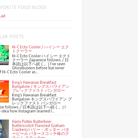
AVORITE FOOD BLOGS
Lad
LAR POSTS
Hi-C Ecto Cooler / ハイシー エク
トクーラー
Hi-C Ecto Cooler ハイシー エクト
クーラー (Japanese follows. / 日
本語は以下へ続く。) I've seen
Ghostbusters before but never
f Hi-C Ecto Cooler as...
King's Hawaiian Breakfast
Bungalow / キングスハワイアン
ブレックファスト バンガロー
King's Hawaiian Breakfast
Bungalow キングスハワイアン ブ
レックファスト バンガロー
nese follows. / 日本語は以下へ続く。) I
 idea how Instagram learned I...
Harry Potter Butterbeer
Butterscotch Flavored Graham
Crackers/ハリー・ポッター バタ
ービール バタースコッチ味のグ
ラハム クラッカー