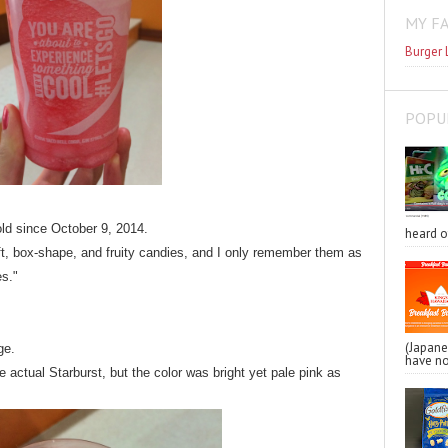
MY F
Burger 
POPU
ld since October 9, 2014.
heard o
oft, box-shape, and fruity candies, and I only remember them as
es."
(Japa
ge.
have no
e actual Starburst, but the color was bright yet pale pink as