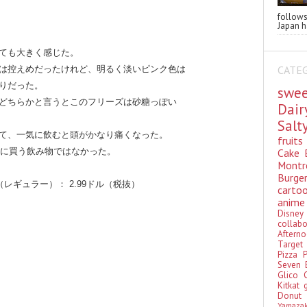
follo
Japan ha
ても大きく感じた。
CATE
は控えめだったけれど、明るく淡いピンク色は
りだった。
swe
どちらかと言うとこのフリーズは砂糖っぽい
Dai
Sal
て、一気に飲むと頭がかなり痛くなった。
fruit
Cake
日に買う飲み物ではなかった。
Montr
Burge
レギュラー）： 2.99ドル（税抜）
cart
anim
Disn
colla
Aftern
Targe
Pizza
Seven 
Glico
Kitkat
Donu
Yamaza