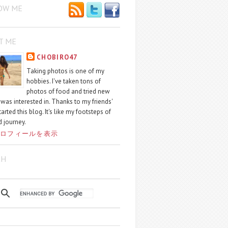
OW ME
T ME
CHOBIRO47
Taking photos is one of my
hobbies. I've taken tons of
photos of food and tried new
I was interested in. Thanks to my friends'
started this blog. It's like my footsteps of
 journey.
ロフィールを表示
CH