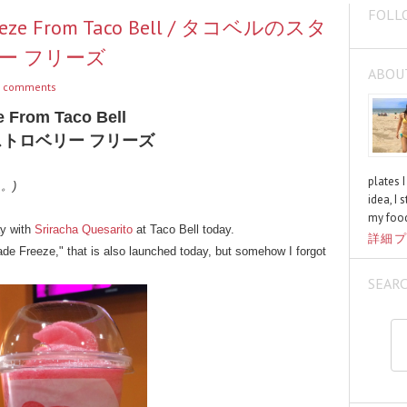
FOLL
 Freeze From Taco Bell / タコベルのスタ
ー フリーズ
ABOU
 comments
e From Taco Bell
ストロベリー フリーズ
plates 
く。)
idea, I 
my food
ay with
Sriracha Quesarito
at Taco Bell today.
詳細プ
de Freeze," that is also launched today, but somehow I forgot
SEAR