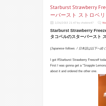
Starburst Strawberry
ーバースト ストロベリ
2/26/2015 21:47 by chobiro47
No
Starburst Strawberry Freez
タコベルのスターバースト 
(Japanese follows. / 日本語は以下へ続
I got #Starburst Strawberry Freeze# tod
First I was gonna get a "Snapple Lemona
about it and ordered the other one.