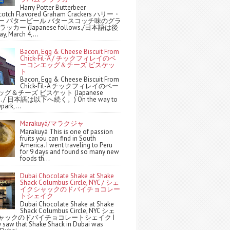
Harry Potter Butterbeer
scotch Flavored Graham Crackers ハリー・
ー バタービール バタースコッチ味のグラ
ッカー (Japanese follows./日本語は後
y, March 4,...
Bacon, Egg & Cheese Biscuit From
Chick-Fil-A / チックフィレイのベ
ーコンエッグ＆チーズ ビスケッ
ト
Bacon, Egg & Cheese Biscuit From
Chick-Fil-A チックフィレイのベー
グ＆チーズ ビスケット (Japanese
ws. / 日本語は以下へ続く。) On the way to
park,...
Marakuyá/マラクジャ
Marakuyá This is one of passion
fruits you can find in South
America. I went traveling to Peru
for 9 days and found so many new
foods th...
Dubai Chocolate Shake at Shake
Shack Columbus Circle, NYC / シェ
イクシャックのドバイチョコレー
トシェイク
Dubai Chocolate Shake at Shake
Shack Columbus Circle, NYC シェ
ャックのドバイチョコレートシェイク I
y saw that Shake Shack in Dubai was