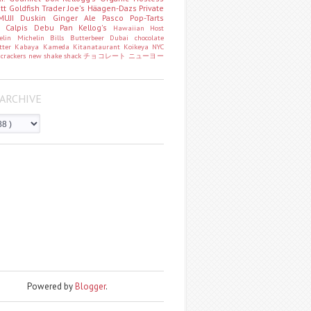
att
Goldfish
Trader Joe's
Häagen-Dazs
Private
MUJI
Duskin
Ginger Ale
Pasco
Pop-Tarts
o
Calpis
Debu Pan
Kellog's
Hawaiian Host
helin
Michelin
Bills
Butterbeer
Dubai chocolate
tter
Kabaya
Kameda
Kitanataurant
Koikeya
NYC
k
crackers
new
shake shack
チョコレート
ニューヨー
ARCHIVE
Powered by
Blogger
.