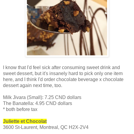
I know that I'd feel sick after consuming sweet drink and
sweet dessert, but it's insanely hard to pick only one item
here, and I think I'd order chocolate beverage x chocolate
dessert again next time, too.
Milk Jivara (Small): 7.25 CND dollars
The Banatella: 4.95 CND dollars
* both before tax
Juliette et Chocolat
3600 St-Laurent, Montreal, QC H2X-2V4