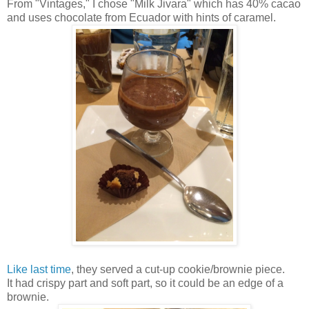
From "Vintages," I chose "Milk Jivara" which has 40% cacao
and uses chocolate from Ecuador with hints of caramel.
Like last time
, they served a cut-up cookie/brownie piece.
It had crispy part and soft part, so it could be an edge of a
brownie.