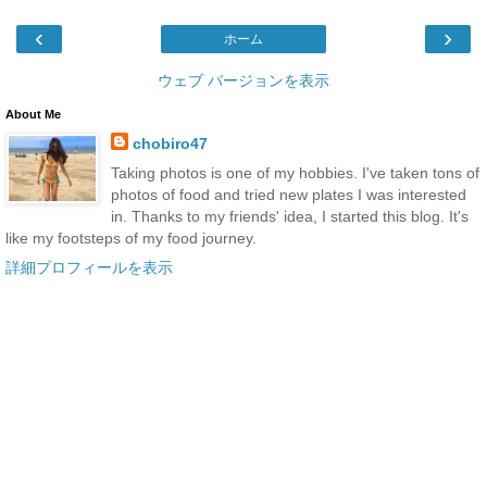
‹
›
ホーム
ウェブ バージョンを表示
About Me
chobiro47
Taking photos is one of my hobbies. I've taken tons of
photos of food and tried new plates I was interested
in. Thanks to my friends' idea, I started this blog. It's
like my footsteps of my food journey.
詳細プロフィールを表示