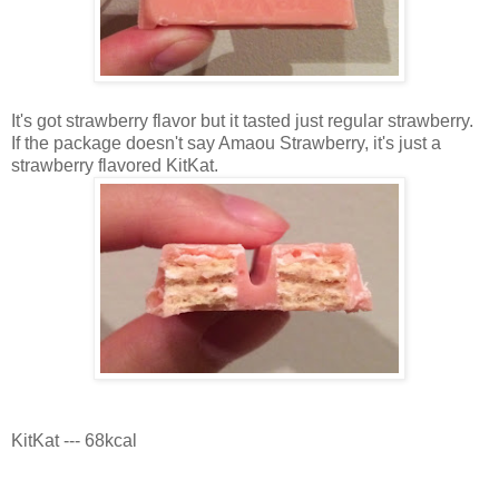
It's got strawberry flavor but it tasted just regular strawberry.
If the package doesn't say Amaou Strawberry, it's just a
strawberry flavored KitKat.
KitKat --- 68kcal