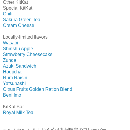
Other KitKat
Special KitKat
Chili
Sakura Green Tea
Cream Cheese
Locally-limited flavors
Wasabi
Shinshu Apple
Strawberry Cheesecake
Zunda
Azuki Sandwich
Houjicha
Rum Raisin
Yatsuhashi
Citrus Fruits Golden Ration Blend
Beni Imo
KitKat Bar
Royal Milk Tea
キットカット あまおう苺は九州限定のフレーバー。