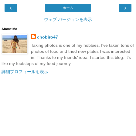
‹
›
ホーム
ウェブ バージョンを表示
About Me
chobiro47
Taking photos is one of my hobbies. I've taken tons of
photos of food and tried new plates I was interested
in. Thanks to my friends' idea, I started this blog. It's
like my footsteps of my food journey.
詳細プロフィールを表示