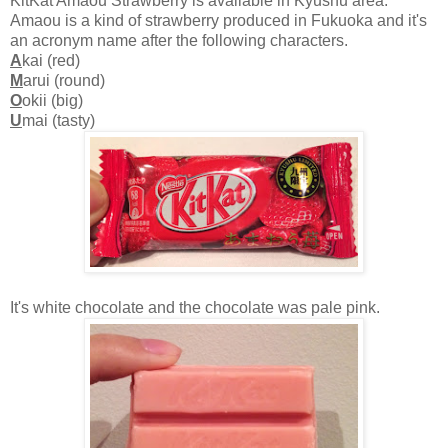
KitKat Amaou Strawberry is available in Kyushu area.
Amaou is a kind of strawberry produced in Fukuoka and it's
an acronym name after the following characters.
A
kai (red)
M
arui (round)
O
okii (big)
U
mai (tasty)
It's white chocolate and the chocolate was pale pink.