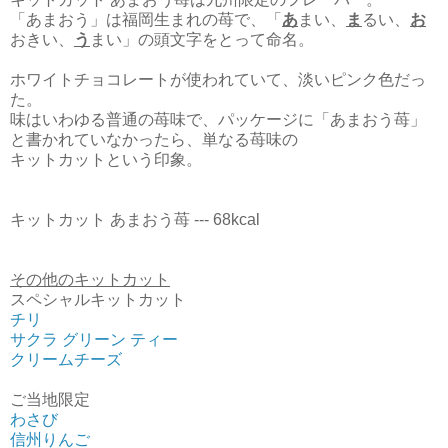
「あまおう」は福岡生まれの苺で、「
あ
まい、
ま
るい、
お
おきい、
う
まい」の頭文字をとって命名。
ホワイトチョコレートが使われていて、淡いピンク色だっ
た。
味はいわゆる普通の苺味で、パッケージに「あまおう苺」
と書かれていなかったら、単なる苺味の
キットカットという印象。
キットカット あまおう苺 --- 68kcal
その他のキットカット
スペシャルキットカット
チリ
サクラ グリーン ティー
クリームチーズ
ご当地限定
わさび
信州りんご