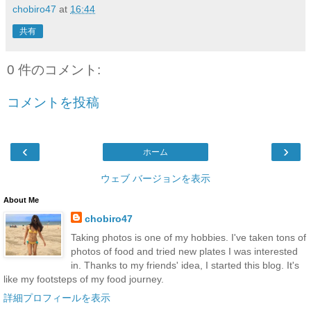
chobiro47
at
16:44
共有
0 件のコメント:
コメントを投稿
‹
›
ホーム
ウェブ バージョンを表示
About Me
chobiro47
Taking photos is one of my hobbies. I've taken tons of
photos of food and tried new plates I was interested
in. Thanks to my friends' idea, I started this blog. It's
like my footsteps of my food journey.
詳細プロフィールを表示