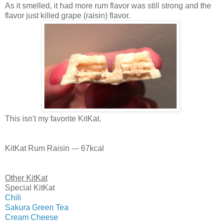
As it smelled, it had more rum flavor was still strong and the
flavor just killed grape (raisin) flavor.
This isn't my favorite KitKat.
KitKat Rum Raisin --- 67kcal
Other KitKat
Special KitKat
Chili
Sakura Green Tea
Cream Cheese