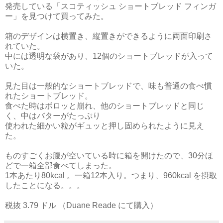
発売している「スコティッシュ ショートブレッド フィンガ
ー」を見つけて買ってみた。
箱のデザインは横置き、縦置きができるように両面印刷さ
れていた。
中には透明な袋があり、12個のショートブレッドが入って
いた。
見た目は一般的なショートブレッドで、
味も普通の食べ慣
れたショートブレッド。
食べた時はボロッと崩れ、他のショートブレッドと同じ
く、中はバターがたっぷり
使われた細かい粒が
ギュッと押し固められたように見え
た。
ものすごくお腹が空いている時に箱を開けたので、30分ほ
どで一箱全部食べてしまった。
1本あたり80kcal 。一箱12本入り。つまり、960kcal を摂取
したことになる。。。
税抜 3.79 ドル （Duane Reade にて購入）