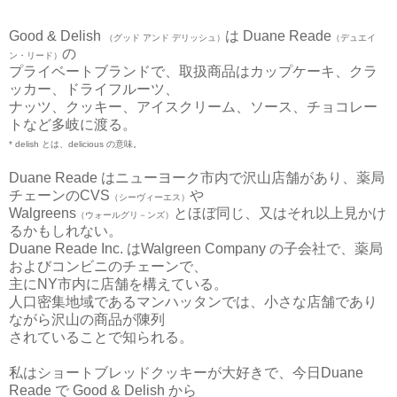
Good & Delish
は Duane Reade
（グッド アンド デリッシュ）
（デュエイ
の
ン・リード）
プライベートブランドで、
取扱商品はカップケーキ、クラ
ッカー、ドライフルーツ、
ナッツ、クッキー、アイスクリーム、
ソース、チョコレー
トなど多岐に渡る。
* delish とは、delicious の意味。
Duane Reade はニューヨーク市内で沢山店舗があり、薬局
チェーンのCVS
や
（シーヴィーエス）
Walgreens
とほぼ同じ、又はそれ以上見かけ
（ウォールグリ－ンズ）
るかもしれない。
Duane Reade Inc. はWalgreen Company の子会社で、薬局
およびコンビニのチェーンで、
主にNY市内に店舗を構えている。
人口密集地域であるマンハッタンでは、小さな店舗であり
ながら沢山の商品が陳列
されていることで知られる。
私はショートブレッドクッキーが大好きで、今日Duane
Reade で Good & Delish から