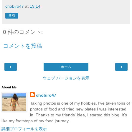
chobiro47
at
19:14
共有
0 件のコメント:
コメントを投稿
‹
›
ホーム
ウェブ バージョンを表示
About Me
chobiro47
Taking photos is one of my hobbies. I've taken tons of
photos of food and tried new plates I was interested
in. Thanks to my friends' idea, I started this blog. It's
like my footsteps of my food journey.
詳細プロフィールを表示