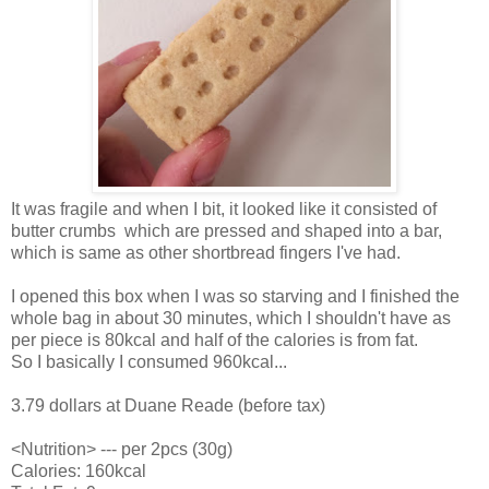
It was fragile and when I bit, it looked like it consisted of
butter crumbs which are pressed and shaped into a bar,
which is same as other shortbread fingers I've had.
I opened this box when I was so starving and I finished the
whole bag in about 30 minutes, which I shouldn't have as
per piece is 80kcal and half of the calories is from fat.
So I basically I consumed 960kcal...
3.79 dollars at Duane Reade (before tax)
<Nutrition> --- per 2pcs (30g)
Calories: 160kcal