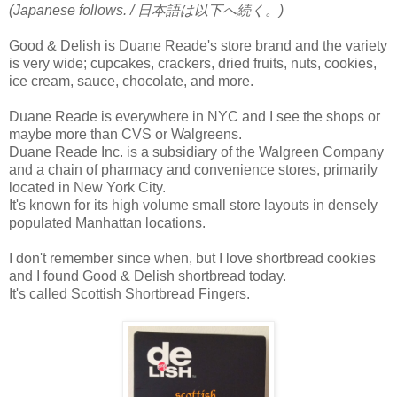
(Japanese follows. / 日本語は以下へ続く。)
Good & Delish is Duane Reade's store brand and the variety
is very wide; cupcakes, crackers, dried fruits, nuts, cookies,
ice cream, sauce, chocolate, and more.
Duane Reade is everywhere in NYC and I see the shops or
maybe more than CVS or Walgreens.
Duane Reade Inc. is a subsidiary of the Walgreen Company
and a chain of pharmacy and convenience stores, primarily
located in New York City.
It's known for its high volume small store layouts in densely
populated Manhattan locations.
I don't remember since when, but I love shortbread cookies
and I found Good & Delish shortbread today.
It's called Scottish Shortbread Fingers.