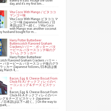
Bakery in East Village the other
day, and it's my first tim...
Vita Coco With Mango / ビタココ
マンゴー味
Vita Coco With Mango ビタココ マ
ンゴー味 (Japanese follows. / 日
本語は以下へ続く。) Vita Coco
with Mango was another coconut
y husband bought for m...
Harry Potter Butterbeer
Butterscotch Flavored Graham
Crackers/ハリー・ポッター バタ
ービール バタースコッチ味のグ
ラハム クラッカー
Harry Potter Butterbeer
scotch Flavored Graham Crackers ハリー・
ー バタービール バタースコッチ味のグラ
ッカー (Japanese follows./日本語は後
y, March 4,...
Bacon, Egg & Cheese Biscuit From
Chick-Fil-A / チックフィレイのベ
ーコンエッグ＆チーズ ビスケッ
ト
Bacon, Egg & Cheese Biscuit From
Chick-Fil-A チックフィレイのベー
グ＆チーズ ビスケット (Japanese
ws. / 日本語は以下へ続く。) On the way to
park,...