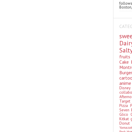
follo
Boston,
CATE
swe
Dai
Sal
fruit
Cake
Montr
Burge
cart
anim
Disn
colla
Aftern
Targe
Pizza
Seven 
Glico
Kitkat
Donu
Yamaza
Park Hy