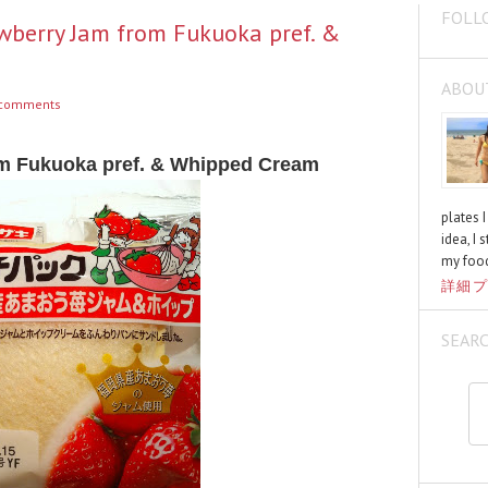
FOLL
wberry Jam from Fukuoka pref. &
ABOU
comments
m Fukuoka pref. & Whipped Cream
plates 
idea, I 
my food
詳細プ
SEAR