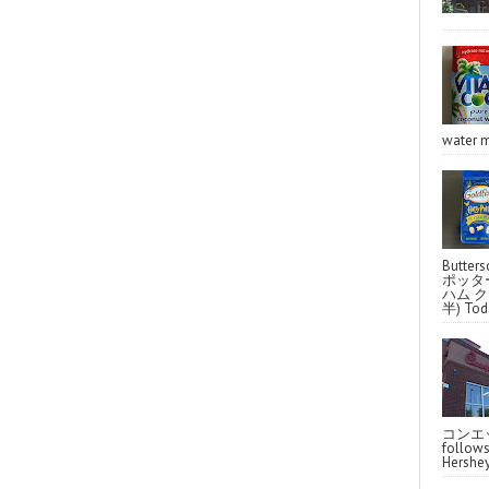
water m
Butter
ポッタ
ハム クラ
半) Toda
コンエッ
follo
Hershey