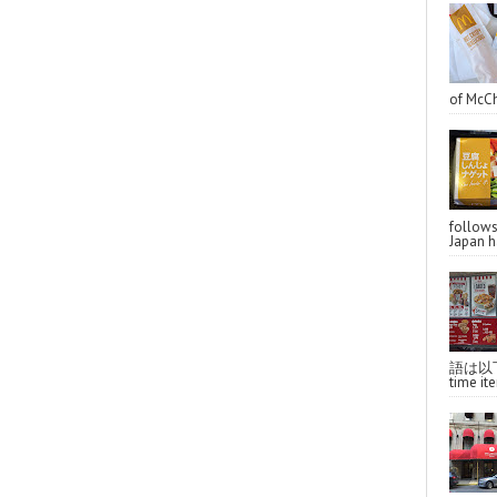
of McCh
follo
Japan ha
語は以下へ
time ite