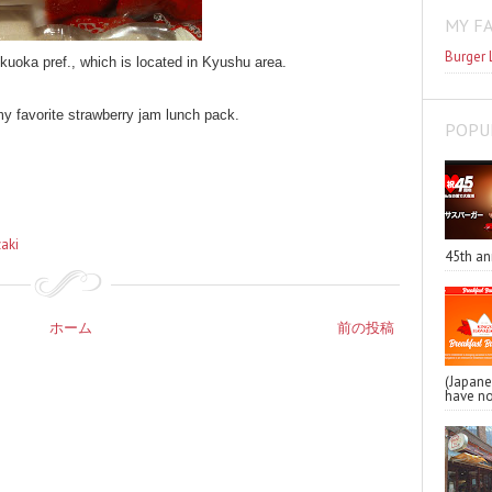
MY F
Burger 
uoka pref., which is located in Kyushu area.
my favorite strawberry jam lunch pack.
POPU
aki
45th an
ホーム
前の投稿
(Japa
have no