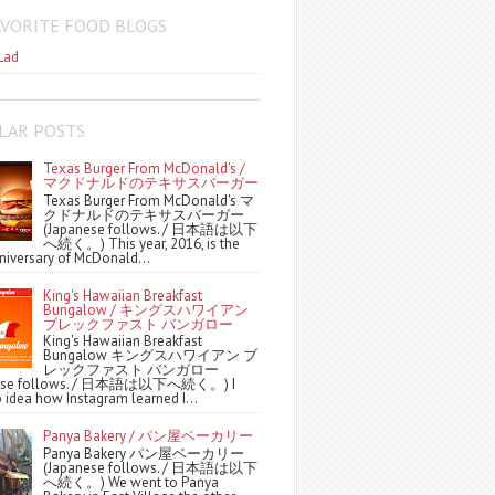
AVORITE FOOD BLOGS
Lad
LAR POSTS
Texas Burger From McDonald's /
マクドナルドのテキサスバーガー
Texas Burger From McDonald's マ
クドナルドのテキサスバーガー
(Japanese follows. / 日本語は以下
へ続く。) This year, 2016, is the
niversary of McDonald...
King's Hawaiian Breakfast
Bungalow / キングスハワイアン
ブレックファスト バンガロー
King's Hawaiian Breakfast
Bungalow キングスハワイアン ブ
レックファスト バンガロー
nese follows. / 日本語は以下へ続く。) I
 idea how Instagram learned I...
Panya Bakery / パン屋ベーカリー
Panya Bakery パン屋ベーカリー
(Japanese follows. / 日本語は以下
へ続く。) We went to Panya