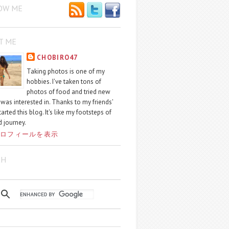
OW ME
T ME
CHOBIRO47
Taking photos is one of my
hobbies. I've taken tons of
photos of food and tried new
I was interested in. Thanks to my friends'
started this blog. It's like my footsteps of
 journey.
ロフィールを表示
CH