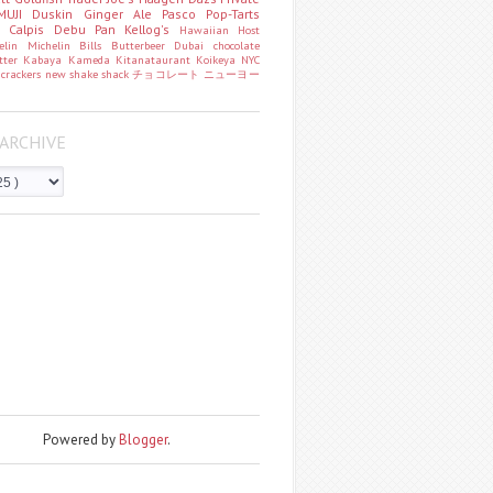
MUJI
Duskin
Ginger Ale
Pasco
Pop-Tarts
o
Calpis
Debu Pan
Kellog's
Hawaiian Host
helin
Michelin
Bills
Butterbeer
Dubai chocolate
tter
Kabaya
Kameda
Kitanataurant
Koikeya
NYC
k
crackers
new
shake shack
チョコレート
ニューヨー
ARCHIVE
Powered by
Blogger
.