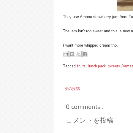
They use Amaou strawberry jam from Fuk
The jam isn't too sweet and this is now 
I want more whipped cream tho.
Tagged:
fruits
,
lunch pack
,
sweets
,
Yamaz
次の投稿
0 comments :
コメントを投稿