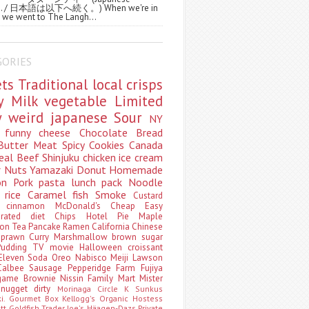
ws. / 日本語は以下へ続く。) When we're in
 we went to The Langh...
GORIES
ets
Traditional
local
crisps
ry
Milk
vegetable
Limited
ty
weird
japanese
Sour
NY
s
funny
cheese
Chocolate
Bread
Butter
Meat
Spicy
Cookies
Canada
eal
Beef
Shinjuku
chicken
ice cream
r
Nuts
Yamazaki
Donut
Homemade
oon
Pork
pasta
lunch pack
Noodle
e
rice
Caramel
fish
Smoke
Custard
ey
cinnamon
McDonald's
Cheap
Easy
borated
diet
Chips
Hotel
Pie
Maple
oon Tea
Pancake
Ramen
California
Chinese
t
prawn
Curry
Marshmallow
brown sugar
Pudding
TV
movie
Halloween
croissant
Eleven
Soda
Oreo
Nabisco
Meiji
Lawson
Calbee
Sausage
Pepperidge Farm
Fujiya
game
Brownie
Nissin
Family Mart
Mister
t
nugget
dirty
Morinaga
Circle K Sunkus
ki. Gourmet Box
Kellogg's
Organic
Hostess
att
Goldfish
Trader Joe's
Häagen-Dazs
Private