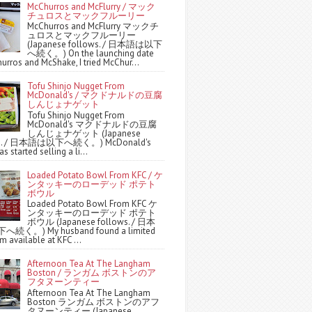
McChurros and McFlurry / マック
チュロスとマックフルーリー
McChurros and McFlurry マックチ
ュロスとマックフルーリー
(Japanese follows. / 日本語は以下
へ続く。) On the launching date
urros and McShake, I tried McChur...
Tofu Shinjo Nugget From
McDonald's / マクドナルドの豆腐
しんじょナゲット
Tofu Shinjo Nugget From
McDonald's マクドナルドの豆腐
しんじょナゲット (Japanese
ws. / 日本語は以下へ続く。) McDonald's
s started selling a li...
Loaded Potato Bowl From KFC / ケ
ンタッキーのローデッド ポテト
ボウル
Loaded Potato Bowl From KFC ケ
ンタッキーのローデッド ポテト
ボウル (Japanese follows. / 日本
続く。) My husband found a limited
m available at KFC ...
Afternoon Tea At The Langham
Boston / ランガム ボストンのア
フタヌーンティー
Afternoon Tea At The Langham
Boston ランガム ボストンのアフ
タヌーンティー (Japanese