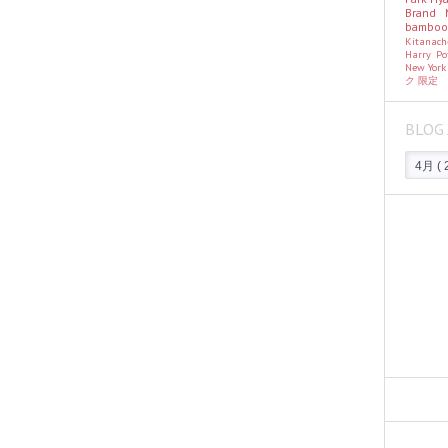
Brand
bambo
Kitanac
Harry Po
New Yor
ク
限定
BLOG 