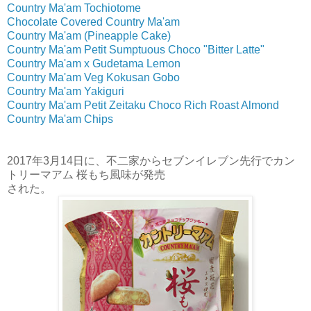
Country Ma'am Tochiotome
Chocolate Covered Country Ma'am
Country Ma'am (Pineapple Cake)
Country Ma'am Petit Sumptuous Choco "Bitter Latte"
Country Ma'am x Gudetama Lemon
Country Ma'am Veg Kokusan Gobo
Country Ma'am Yakiguri
Country Ma'am Petit Zeitaku Choco Rich Roast Almond
Country Ma'am Chips
2017年3月14日に、不二家からセブンイレブン先行でカン
トリーマアム 桜もち風味が発売
された。