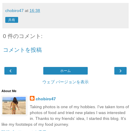
chobiro47
at
16:38
共有
0 件のコメント:
コメントを投稿
‹
›
ホーム
ウェブ バージョンを表示
About Me
chobiro47
Taking photos is one of my hobbies. I've taken tons of
photos of food and tried new plates I was interested
in. Thanks to my friends' idea, I started this blog. It's
like my footsteps of my food journey.