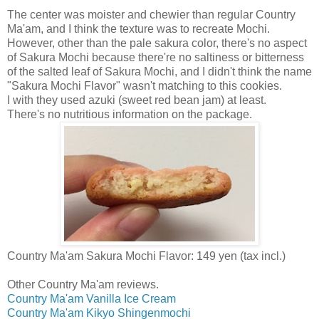
The center was moister and chewier than regular Country
Ma'am, and I think the texture was to recreate Mochi.
However, other than the pale sakura color, there's no aspect
of Sakura Mochi because there're no saltiness or bitterness
of the salted leaf of Sakura Mochi, and I didn't think the name
"Sakura Mochi Flavor" wasn't matching to this cookies.
I with they used azuki (sweet red bean jam) at least.
There's no nutritious information on the package.
Country Ma'am Sakura Mochi Flavor: 149 yen (tax incl.)
Other Country Ma'am reviews.
Country Ma'am Vanilla Ice Cream
Country Ma'am Kikyo Shingenmochi