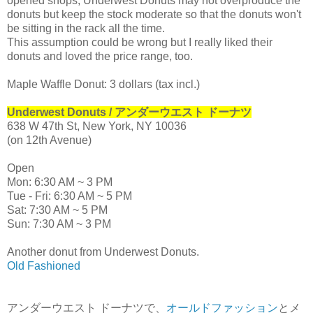
opened shops, Underwest Donuts may not overproduce the
donuts but keep the stock moderate so that the donuts won't
be sitting in the rack all the time.
This assumption could be wrong but I really liked their
donuts and loved the price range, too.
Maple Waffle Donut: 3 dollars (tax incl.)
Underwest Donuts / アンダーウエスト ドーナツ
638 W 47th St, New York, NY 10036
(on 12th Avenue)
Open
Mon: 6:30 AM ~ 3 PM
Tue - Fri: 6:30 AM ~ 5 PM
Sat: 7:30 AM ~ 5 PM
Sun: 7:30 AM ~ 3 PM
Another donut from Underwest Donuts.
Old Fashioned
アンダーウエスト ドーナツで、
オールドファッション
とメ