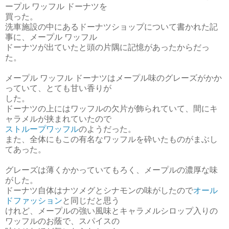
ープル ワッフル ドーナツを
買った。
洗車施設の中にあるドーナツショップについて書かれた記
事に、メープル ワッフル
ドーナツが出ていたと頭の片隅に記憶があったからだっ
た。
メープル ワッフル ドーナツはメープル味のグレーズがかか
っていて、とても甘い香りが
した。
ドーナツの上にはワッフルの欠片が飾られていて、
間にキ
ャラメルが挟まれていたので
ストループワッフル
のようだった。
また、全体にもこの有名なワッフルを砕いたものがまぶし
てあった。
グレーズは薄くかかっていてもろく、メープルの濃厚な味
がした。
ドーナツ自体はナツメグとシナモンの味がしたので
オール
ドファッション
と同じだと思う
けれど、メープルの強い風味とキャラメルシロップ入りの
ワッフルのお蔭で、スパイスの