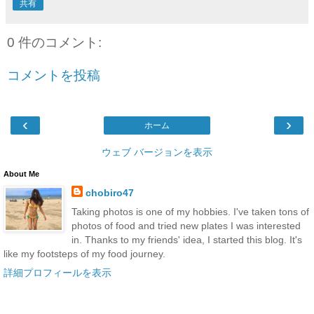
共有
0 件のコメント:
コメントを投稿
‹
›
ホーム
ウェブ バージョンを表示
About Me
chobiro47
Taking photos is one of my hobbies. I've taken tons of
photos of food and tried new plates I was interested
in. Thanks to my friends' idea, I started this blog. It's
like my footsteps of my food journey.
詳細プロフィールを表示