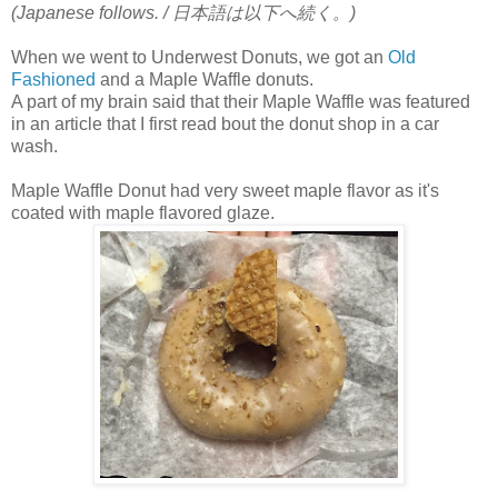
(Japanese follows. / 日本語は以下へ続く。)
When we went to Underwest Donuts, we got an
Old
Fashioned
and a Maple Waffle donuts.
A part of my brain said that their Maple Waffle was featured
in an article that I first read bout the donut shop in a car
wash.
Maple Waffle Donut had very sweet maple flavor as it's
coated with maple flavored glaze.