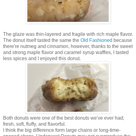
The glaze was thin-layered and fragile with rich maple flavor.
The donut itself tasted the same the
Old Fashioned
because
there're nutmeg and cinnamon, however, thanks to the sweet
and strong maple flavor and caramel syrup waffles, I tasted
less spices and I enjoyed this donut.
Both donuts were one of the best donuts we've ever had;
fresh, soft, fluffy, and flavorful.
I think the big difference form large chains or long-time-