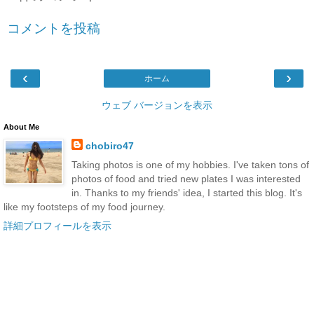
コメントを投稿
‹
›
ホーム
ウェブ バージョンを表示
About Me
chobiro47
Taking photos is one of my hobbies. I've taken tons of
photos of food and tried new plates I was interested
in. Thanks to my friends' idea, I started this blog. It's
like my footsteps of my food journey.
詳細プロフィールを表示