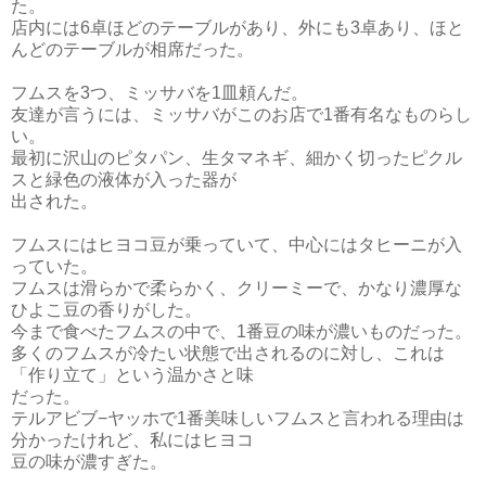
た。
店内には6卓ほどのテーブルがあり、外にも3卓あり、ほと
んどのテーブルが相席だった。
フムスを3つ、ミッサバを1皿頼んだ。
友達が言うには、ミッサバがこのお店で1番有名なものらし
い。
最初に沢山のピタパン、生タマネギ、細かく切ったピクル
スと緑色の液体が入った器が
出された。
フムスにはヒヨコ豆が乗っていて、中心にはタヒーニが入
っていた。
フムスは滑らかで柔らかく、クリーミーで、かなり濃厚な
ひよこ豆の香りがした。
今まで食べたフムスの中で、1番豆の味が濃いものだった。
多くのフムスが冷たい状態で出されるのに対し、これは
「作り立て」という温かさと味
だった。
テルアビブ−ヤッホで1番美味しいフムスと言われる理由は
分かったけれど、私にはヒヨコ
豆の味が濃すぎた。