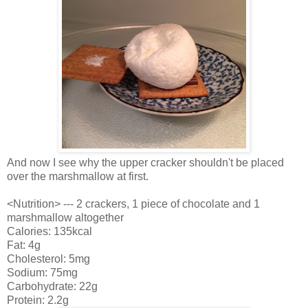
And now I see why the upper cracker shouldn't be placed
over the marshmallow at first.
<Nutrition> --- 2 crackers, 1 piece of chocolate and 1
marshmallow altogether
Calories: 135kcal
Fat: 4g
Cholesterol: 5mg
Sodium: 75mg
Carbohydrate: 22g
Protein: 2.2g