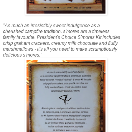
"As much an irresistibly sweet indulgence as a
cherished campfire tradition, s'mores are a timeless
family favourite. President's Choice S'mores Kit includes
crisp graham crackers, creamy milk chocolate and fluffy
marshmallows - it's all you need to make scrumptiously
delicious s'mores."