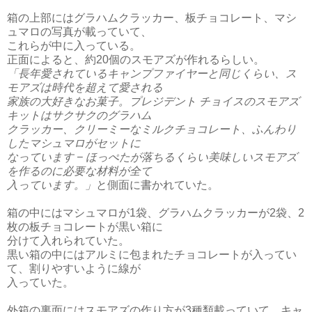
箱の上部にはグラハムクラッカー、板チョコ
レート、マシ
ュマロの写真が載っていて、
これらが中に入っている。
正面によると、約20個のスモアズが作れるらしい。
「長年愛されているキャンプファイヤーと同じくらい、ス
モアズは時代を超えて愛される
家族の大好きなお菓子。プレジデント チョイスのスモアズ
キットはサクサクのグラハム
クラッカー、クリーミーなミルクチョコレート、ふんわり
したマシュマロがセットに
なっています − ほっぺたが落ちるくらい美味しいスモアズ
を作るのに必要な材料が全て
入っています。」
と側面に書かれていた。
箱の中にはマシュマロが1袋、グラハムクラッカーが2袋、2
枚の板チョコレートが黒い箱に
分けて入れられていた。
黒い箱の中にはアルミに包まれたチョコレートが入ってい
て、割りやすいように線が
入っていた。
外箱の裏面にはスモアズの作り方が3種類載っていて、キャ