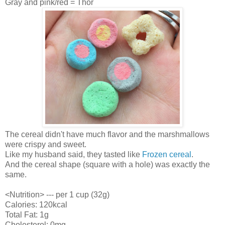
Gray and pink/red = Thor
The cereal didn't have much flavor and the marshmallows
were crispy and sweet.
Like my husband said, they tasted like
Frozen cereal
.
And the cereal shape (square with a hole) was exactly the
same.
<Nutrition> --- per 1 cup (32g)
Calories: 120kcal
Total Fat: 1g
Cholesterol: 0mg