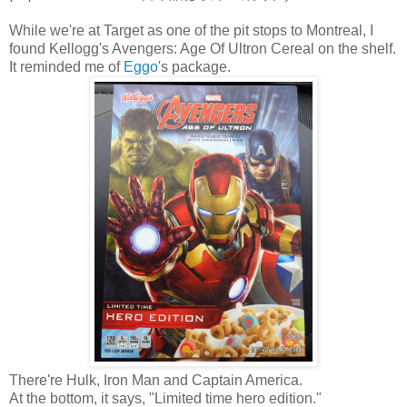
While we're at Target as one of the pit stops to Montreal, I
found Kellogg's Avengers: Age Of Ultron Cereal on the shelf.
It reminded me of
Eggo
's package.
There're Hulk, Iron Man and Captain America.
At the bottom, it says, "Limited time hero edition."