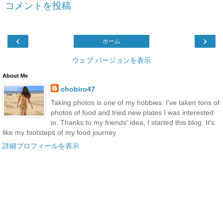
コメントを投稿
‹
›
ホーム
ウェブ バージョンを表示
About Me
chobiro47
Taking photos is one of my hobbies. I've taken tons of
photos of food and tried new plates I was interested
in. Thanks to my friends' idea, I started this blog. It's
like my footsteps of my food journey.
詳細プロフィールを表示