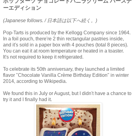
ポップターツ チョコレートバニラクリーム バースデ
ーエディション
(Japanese follows. / 日本語は以下へ続く。)
Pop-Tarts is produced by the Kellogg Company since 1964.
In a foil pouch, there're 2 thin rectangular pastries inside,
and it's sold in a paper box with 4 pouches (total 8 pieces).
You can eat it at room temperature or heated in a toaster.
It's not required to keep it refrigerated.
To celebrate its 50th anniversary, they launched a limited
flavor "Chocolate Vanilla Crème Birthday Edition" in winter
2014, according to Wikipedia.
We found this in July or August, but I didn't have a chance to
try it and I finally had it.