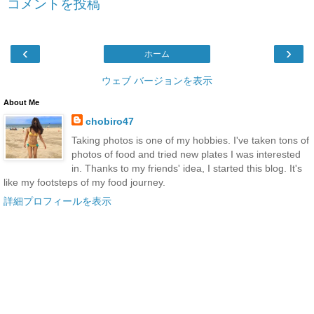
コメントを投稿
‹
›
ホーム
ウェブ バージョンを表示
About Me
chobiro47
Taking photos is one of my hobbies. I've taken tons of
photos of food and tried new plates I was interested
in. Thanks to my friends' idea, I started this blog. It's
like my footsteps of my food journey.
詳細プロフィールを表示