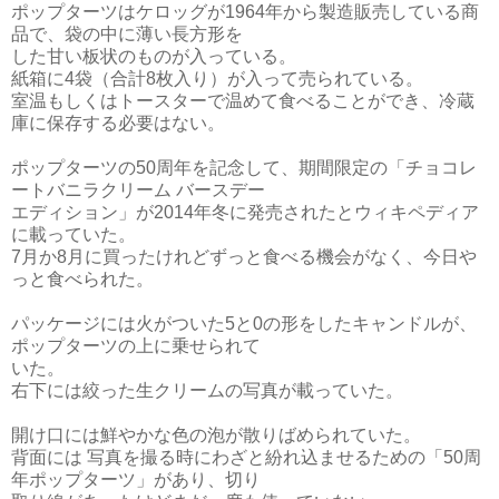
ポップターツはケロッグが1964年から製造販売している商
品で、袋の中に薄い長方形を
した甘い板状のものが入っている。
紙箱に4袋（合計8枚入り）が入って売られている。
室温もしくはトースターで温めて食べることができ、冷蔵
庫に保存する必要はない。
ポップターツの50周年を記念して、期間限定の「チョコレ
ートバニラクリーム バースデー
エディション」が2014年冬に発売されたとウィキペディア
に載っていた。
7月か8月に買ったけれどずっと食べる機会がなく、今日や
っと食べられた。
パッケージには火がついた5と0の形をしたキャンドルが、
ポップターツの上に乗せられて
いた。
右下には絞った生クリームの写真が載っていた。
開け口には鮮やかな色の泡が散りばめられていた。
背面には 写真を撮る時にわざと紛れ込ませるための「50周
年ポップターツ」があり、切り