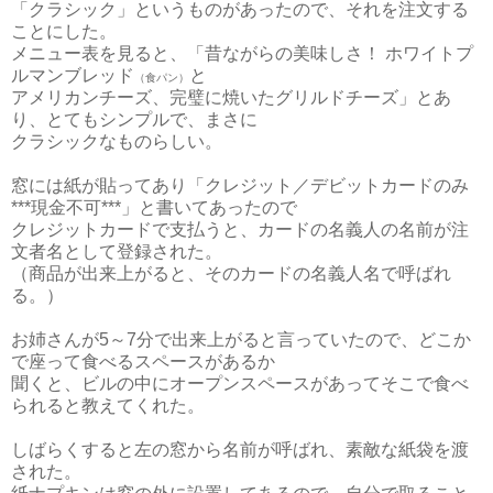
「クラシック」というものがあったので、それを注文する
ことにした。
メニュー表を見ると、「昔ながらの美味しさ！ ホワイトプ
ルマンブレッド
と
（食パン）
アメリカンチーズ、完璧に焼いたグリルドチーズ」とあ
り、とてもシンプルで、まさに
クラシックなものらしい。
窓には紙が貼ってあり「クレジット／デビットカードのみ
***現金不可***」と書いてあったので
クレジットカードで支払うと、カードの名義人の名前が注
文者名として登録された。
（商品が出来上がると、そのカードの名義人名で呼ばれ
る。）
お姉さんが5～7分で出来上がると言っていたので、どこか
で座って食べるスペースがあるか
聞くと、ビルの中にオープンスペースがあってそこで食べ
られると教えてくれた。
しばらくすると左の窓から名前が呼ばれ、素敵な紙袋を渡
された。