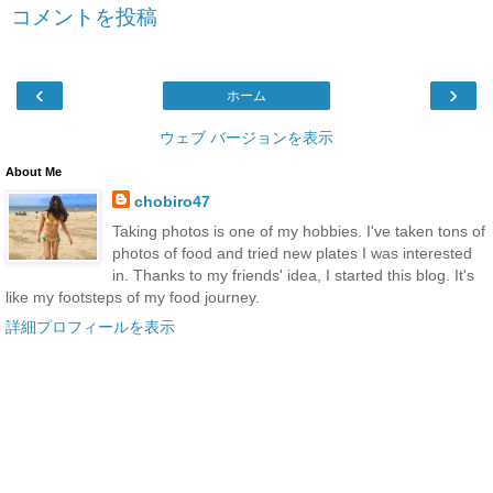
コメントを投稿
‹
›
ホーム
ウェブ バージョンを表示
About Me
chobiro47
Taking photos is one of my hobbies. I've taken tons of
photos of food and tried new plates I was interested
in. Thanks to my friends' idea, I started this blog. It's
like my footsteps of my food journey.
詳細プロフィールを表示