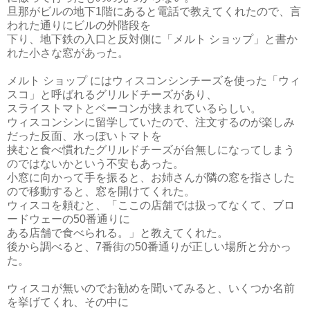
旦那がビルの地下1階にあると電話で教えてくれたので、言
われた通りにビルの外階段を
下り、地下鉄の入口と反対側に「メルト ショップ」と書か
れた小さな窓があった。
メルト ショップ にはウィスコンシンチーズを使った「ウィ
スコ」と呼ばれるグリルドチーズがあり、
スライストマトとベーコンが挟まれているらしい。
ウィスコンシンに留学していたので、注文するのが楽しみ
だった反面、水っぽいトマトを
挟むと食べ慣れたグリルドチーズが台無しになってしまう
のではないかという不安もあった。
小窓に向かって手を振ると、お姉さんが隣の窓を指さした
ので移動すると、窓を開けてくれた。
ウィスコを頼むと、「ここの店舗では扱ってなくて、ブロ
ードウェーの50番通りに
ある店舗で食べられる。」と教えてくれた。
後から調べると、7番街の50番通りが正しい場所と分かっ
た。
ウィスコが無いのでお勧めを聞いてみると、いくつか名前
を挙げてくれ、その中に