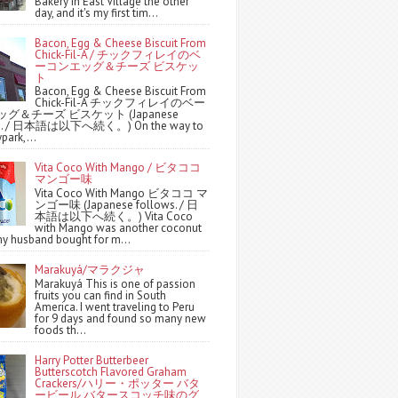
Bakery in East Village the other
day, and it's my first tim...
Bacon, Egg & Cheese Biscuit From
Chick-Fil-A / チックフィレイのベ
ーコンエッグ＆チーズ ビスケッ
ト
Bacon, Egg & Cheese Biscuit From
Chick-Fil-A チックフィレイのベー
グ＆チーズ ビスケット (Japanese
ws. / 日本語は以下へ続く。) On the way to
park,...
Vita Coco With Mango / ビタココ
マンゴー味
Vita Coco With Mango ビタココ マ
ンゴー味 (Japanese follows. / 日
本語は以下へ続く。) Vita Coco
with Mango was another coconut
y husband bought for m...
Marakuyá/マラクジャ
Marakuyá This is one of passion
fruits you can find in South
America. I went traveling to Peru
for 9 days and found so many new
foods th...
Harry Potter Butterbeer
Butterscotch Flavored Graham
Crackers/ハリー・ポッター バタ
ービール バタースコッチ味のグ