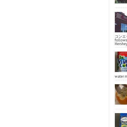
コンエッ
follo
Hershey
water m