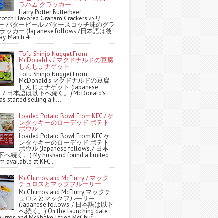
ラハム クラッカー
Harry Potter Butterbeer
scotch Flavored Graham Crackers ハリー・
ー バタービール バタースコッチ味のグラ
ッカー (Japanese follows./日本語は後
y, March 4,...
Tofu Shinjo Nugget From
McDonald's / マクドナルドの豆腐
しんじょナゲット
Tofu Shinjo Nugget From
McDonald's マクドナルドの豆腐
しんじょナゲット (Japanese
ws. / 日本語は以下へ続く。) McDonald's
s started selling a li...
Loaded Potato Bowl From KFC / ケ
ンタッキーのローデッド ポテト
ボウル
Loaded Potato Bowl From KFC ケ
ンタッキーのローデッド ポテト
ボウル (Japanese follows. / 日本
続く。) My husband found a limited
m available at KFC ...
McChurros and McFlurry / マック
チュロスとマックフルーリー
McChurros and McFlurry マックチ
ュロスとマックフルーリー
(Japanese follows. / 日本語は以下
へ続く。) On the launching date
urros and McShake, I tried McChur...