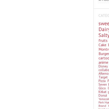
CATE
swe
Dai
Sal
fruit
Cake
Montr
Burge
cart
anim
Disn
colla
Aftern
Targe
Pizza
Seven 
Glico
Kitkat
Donu
Yamaza
Park Hy
Brand