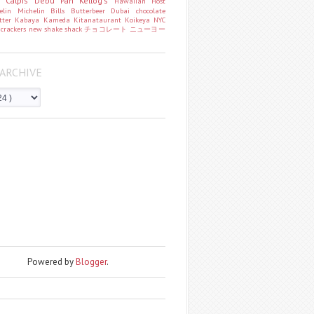
o
Calpis
Debu Pan
Kellog's
Hawaiian Host
helin
Michelin
Bills
Butterbeer
Dubai chocolate
tter
Kabaya
Kameda
Kitanataurant
Koikeya
NYC
k
crackers
new
shake shack
チョコレート
ニューヨー
ARCHIVE
Powered by
Blogger
.