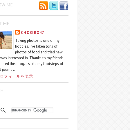
OW ME
T ME
CHOBIRO47
Taking photos is one of my
hobbies. I've taken tons of
photos of food and tried new
I was interested in. Thanks to my friends'
started this blog. It's like my footsteps of
 journey.
ロフィールを表示
CH