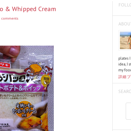
FOLL
to & Whipped Cream
 comments
ABOU
plates 
idea, I 
my food
詳細プ
SEAR