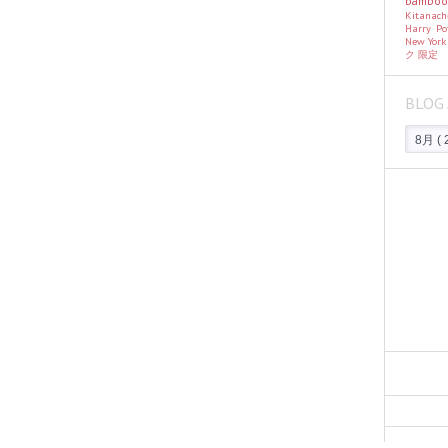
bambo
Kitanac
Harry Po
New Yor
ク
限定
BLOG 