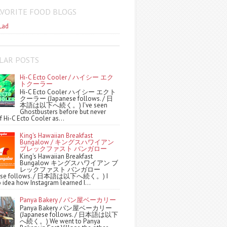
AVORITE FOOD BLOGS
Lad
LAR POSTS
Hi-C Ecto Cooler / ハイシー エク
トクーラー
Hi-C Ecto Cooler ハイシー エクト
クーラー (Japanese follows. / 日
本語は以下へ続く。) I've seen
Ghostbusters before but never
f Hi-C Ecto Cooler as...
King's Hawaiian Breakfast
Bungalow / キングスハワイアン
ブレックファスト バンガロー
King's Hawaiian Breakfast
Bungalow キングスハワイアン ブ
レックファスト バンガロー
nese follows. / 日本語は以下へ続く。) I
 idea how Instagram learned I...
Panya Bakery / パン屋ベーカリー
Panya Bakery パン屋ベーカリー
(Japanese follows. / 日本語は以下
へ続く。) We went to Panya