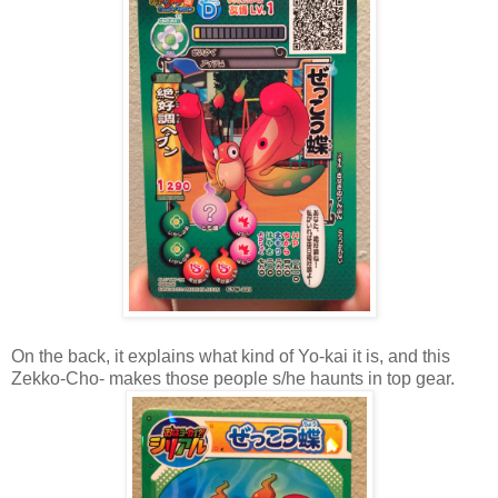
On the back, it explains what kind of Yo-kai it is, and this
Zekko-Cho- makes those people s/he haunts in top gear.