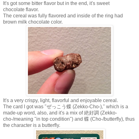
It's got some bitter flavor but in the end, it's sweet
chocolate flavor.
The cereal was fully flavored and inside of the ring had
brown milk chocolate color.
It's a very crispy, light, flavorful and enjoyable cereal.
The card I got was "ぜっこう蝶 (Zekko-Cho-)," which is a
made-up word, also, and it's a mix of 絶好調 (Zekko-
cho-/meaning "in top condition") and 蝶 (Cho-/butterfly), thus
the character is a butterfly.