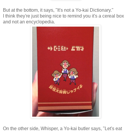
But at the bottom, it says, "It's not a Yo-kai Dictionary."
I think they're just being nice to remind you it's a cereal box
and not an encyclopedia.
On the other side, Whisper, a Yo-kai butler says, "Let's eat