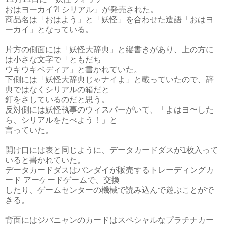
おはヨーカイ?! シリアル」が発売された。
商品名は「おはよう」と「妖怪」を合わせた造語「おはヨ
ーカイ」となっている。
片方の側面には「妖怪大辞典」と縦書きがあり、上の方に
は小さな文字で「ともだち
ウキウキペディア」と書かれていた。
下側には「妖怪大辞典じゃナイよ」と載っていたので、辞
典ではなくシリアルの箱だと
釘をさしているのだと思う。
反対側には妖怪執事のウィスパーがいて、「よはヨ〜した
ら、シリアルをたべよう！」と
言っていた。
開け口には表と同じように、データカードダスが1枚入って
いると書かれていた。
データカードダスはバンダイが販売するトレーディングカ
ード アーケードゲームで、交換
したり、ゲームセンターの機械で読み込んで遊ぶことがで
きる。
背面にはジバニャンのカードはスペシャルなプラチナカー