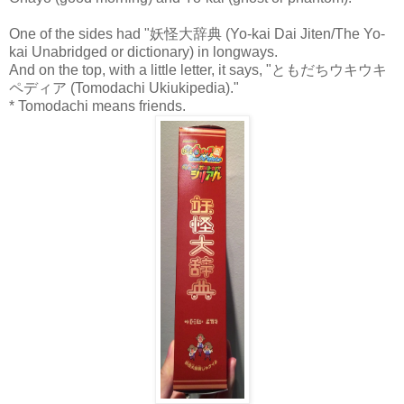
One of the sides had "妖怪大辞典 (Yo-kai Dai Jiten/The Yo-
kai Unabridged or dictionary) in longways.
And on the top, with a little letter, it says, "ともだちウキウキ
ペディア (Tomodachi Ukiukipedia)."
* Tomodachi means friends.