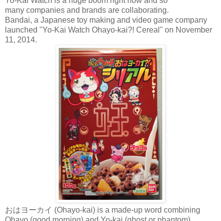
Yo-Kai Watch is a huge boom right now and so
many companies and brands are collaborating.
Bandai, a Japanese toy making and video game company
launched "Yo-Kai Watch Ohayo-kai?! Cereal" on November
11, 2014.
おはヨーカイ (Ohayo-kai) is a made-up word combining
Ohayo (good morning) and Yo-kai (ghost or phantom).