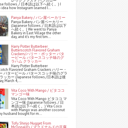
レックファスト バンガロー
nese follows. / 日本語は以下へ続く。) I
 idea how Instagram learned I...
Panya Bakery / パン屋ベーカリー
Panya Bakery パン屋ベーカリー
(Japanese follows. / 日本語は以下
へ続く。) We went to Panya
Bakery in East Village the other
day, and it's my first tim...
Harry Potter Butterbeer
Butterscotch Flavored Graham
Crackers/ハリー・ポッター バタ
ービール バタースコッチ味のグ
ラハム クラッカー
Harry Potter Butterbeer
scotch Flavored Graham Crackers ハリー・
ー バタービール バタースコッチ味のグラ
ッカー (Japanese follows./日本語は後
y, March 4,...
Vita Coco With Mango / ビタココ
マンゴー味
Vita Coco With Mango ビタココ マ
ンゴー味 (Japanese follows. / 日
本語は以下へ続く。) Vita Coco
with Mango was another coconut
y husband bought for m...
Tofu Shinjo Nugget From
McDonald's / マクドナルドの豆腐