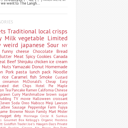
 we went to The Langh...
GORIES
ets
Traditional
local
crisps
ry
Milk
vegetable
Limited
ty
weird
japanese
Sour
NY
s
funny
cheese
Chocolate
Bread
Butter
Meat
Spicy
Cookies
Canada
eal
Beef
Shinjuku
chicken
ice cream
r
Nuts
Yamazaki
Donut
Homemade
oon
Pork
pasta
lunch pack
Noodle
e
rice
Caramel
fish
Smoke
Custard
ey
cinnamon
McDonald's
Cheap
Easy
borated
diet
Chips
Hotel
Pie
Maple
oon Tea
Pancake
Ramen
California
Chinese
t
prawn
Curry
Marshmallow
brown sugar
Pudding
TV
movie
Halloween
croissant
Eleven
Soda
Oreo
Nabisco
Meiji
Lawson
Calbee
Sausage
Pepperidge Farm
Fujiya
game
Brownie
Nissin
Family Mart
Mister
t
nugget
dirty
Morinaga
Circle K Sunkus
ki. Gourmet Box
Kellogg's
Organic
Hostess
att
Goldfish
Trader Joe's
Häagen-Dazs
Private
MUJI
Duskin
Ginger Ale
Pasco
Pop-Tarts