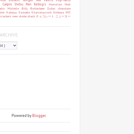
o
Calpis
Debu Pan
Kellog's
Hawaiian Host
helin
Michelin
Bills
Butterbeer
Dubai chocolate
tter
Kabaya
Kameda
Kitanataurant
Koikeya
NYC
k
crackers
new
shake shack
チョコレート
ニューヨー
ARCHIVE
Powered by
Blogger
.