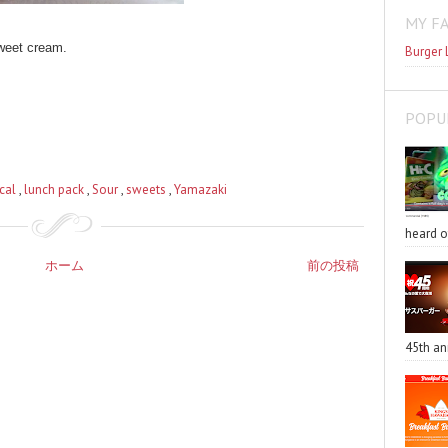
MY F
sweet cream.
Burger 
POPU
cal
,
lunch pack
,
Sour
,
sweets
,
Yamazaki
heard o
ホーム
前の投稿
45th an