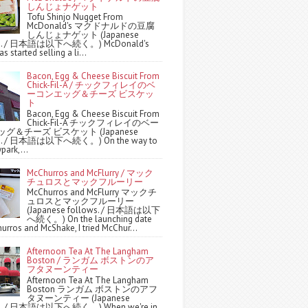
しんじょナゲット
Tofu Shinjo Nugget From
McDonald's マクドナルドの豆腐
しんじょナゲット (Japanese
ws. / 日本語は以下へ続く。) McDonald's
s started selling a li...
Bacon, Egg & Cheese Biscuit From
Chick-Fil-A / チックフィレイのベ
ーコンエッグ＆チーズ ビスケッ
ト
Bacon, Egg & Cheese Biscuit From
Chick-Fil-A チックフィレイのベー
グ＆チーズ ビスケット (Japanese
ws. / 日本語は以下へ続く。) On the way to
park,...
McChurros and McFlurry / マック
チュロスとマックフルーリー
McChurros and McFlurry マックチ
ュロスとマックフルーリー
(Japanese follows. / 日本語は以下
へ続く。) On the launching date
urros and McShake, I tried McChur...
Afternoon Tea At The Langham
Boston / ランガム ボストンのア
フタヌーンティー
Afternoon Tea At The Langham
Boston ランガム ボストンのアフ
タヌーンティー (Japanese
ws. / 日本語は以下へ続く。) When we're in