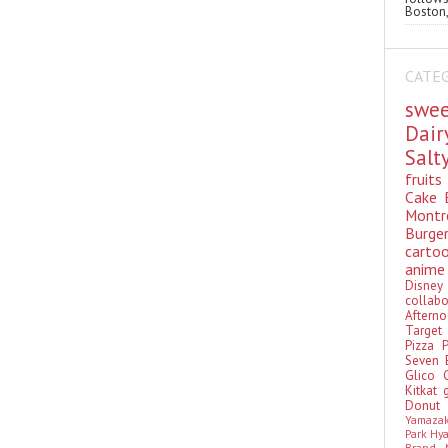
Boston,
CATE
swe
Dai
Sal
fruit
Cake
Montr
Burge
cart
anim
Disn
colla
Aftern
Targe
Pizza
Seven 
Glico
Kitkat
Donu
Yamaza
Park Hy
Brand