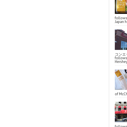
follo
Japan ha
コンエッ
follo
Hershey
of McCh
follo