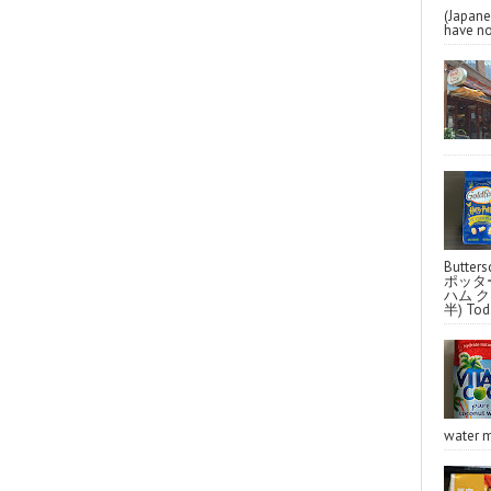
(Japa
have no
Butter
ポッタ
ハム クラ
半) Toda
water m