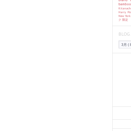
bambo
Kitanac
Harry Po
New Yor
ク
限定
BLOG 