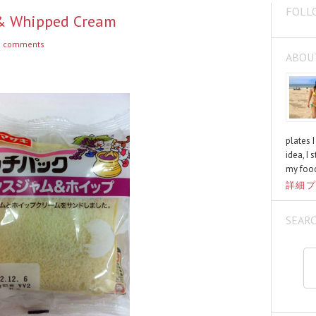
FOLL
 & Whipped Cream
 comments
ABOU
plates 
idea, I 
my food
詳細プ
SEAR