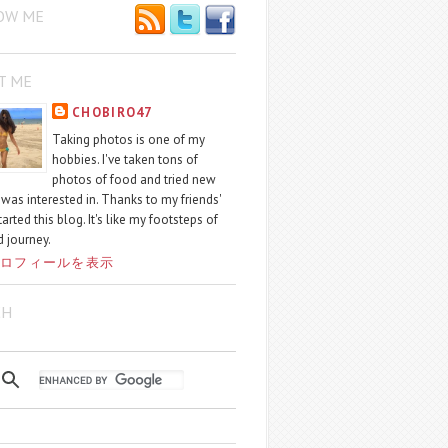
OW ME
T ME
CHOBIRO47
Taking photos is one of my
hobbies. I've taken tons of
photos of food and tried new
I was interested in. Thanks to my friends'
started this blog. It's like my footsteps of
 journey.
ロフィールを表示
CH