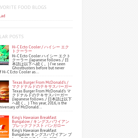
AVORITE FOOD BLOGS
Lad
LAR POSTS
Hi-C Ecto Cooler / ハイシー エク
トクーラー
Hi-C Ecto Cooler ハイシー エクト
クーラー (Japanese follows. / 日
本語は以下へ続く。) I've seen
Ghostbusters before but never
f Hi-C Ecto Cooler as...
Texas Burger From McDonald's /
マクドナルドのテキサスバーガー
Texas Burger From McDonald's マ
クドナルドのテキサスバーガー
(Japanese follows. / 日本語は以下
へ続く。) This year, 2016, is the
niversary of McDonald...
King's Hawaiian Breakfast
Bungalow / キングスハワイアン
ブレックファスト バンガロー
King's Hawaiian Breakfast
Bungalow キングスハワイアン ブ