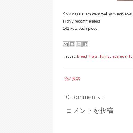
Sour cassis jam went well with non-so-
Highly recommended!
141 kcal each piece.
Tagged:
Bread
,
fruits
,
funny
,
japanese
,
lo
次の投稿
0 comments :
コメントを投稿